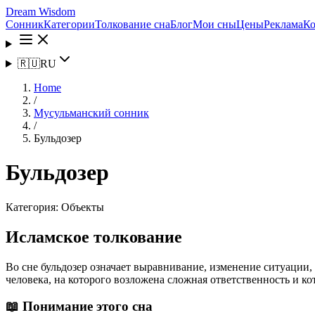
Dream Wisdom
Сонник
Категории
Толкование сна
Блог
Мои сны
Цены
Реклама
Ко
🇷🇺
RU
Home
/
Мусульманский сонник
/
Бульдозер
Бульдозер
Категория:
Объекты
Исламское толкование
Во сне бульдозер означает выравнивание, изменение ситуации, 
человека, на которого возложена сложная ответственность и к
📖 Понимание этого сна