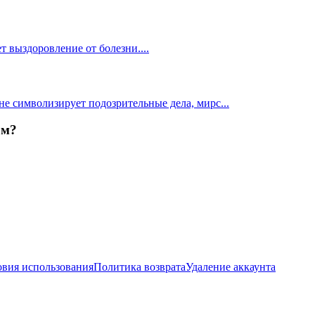
ет выздоровление от болезни.
...
не символизирует подозрительные дела, мирс
...
ом?
овия использования
Политика возврата
Удаление аккаунта