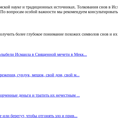
амской науке и традиционных источниках. Толкования снов в Ис
я. По вопросам особой важности мы рекомендуем консультирова
получить более глубокое понимание похожих символов снов и их
Колыбели Исмаила в Священной мечети в Мекк
...
режения, сундук, мешок, свой дом, свой м
...
спорченные деньги и тратить их нечестным
...
е или берегут, чтобы отгонять зло и прив
...