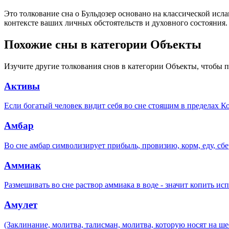
Это толкование сна о Бульдозер основано на классической исл
контексте ваших личных обстоятельств и духовного состояни
Похожие сны в категории Объекты
Изучите другие толкования снов в категории Объекты, чтобы 
Активы
Если богатый человек видит себя во сне стоящим в пределах 
Амбар
Во сне амбар символизирует прибыль, провизию, корм, еду, сбе
Аммиак
Размешивать во сне раствор аммиака в воде - значит копить и
Амулет
(Заклинание, молитва, талисман, молитва, которую носят на ше