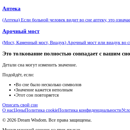
Аптека
(Аптека) Если больной человек видит во сне аптеку, это означа
Арочный мост
(Мост, Каменный мост, Виадук) Арочный мост или виадук во с
Это толкование полностью совпадает с вашим сн
Детали сна могут изменить значение.
Подойдёт, если:
•
Во сне было несколько символов
•
Значение кажется неполным
•
Этот сон повторяется
Описать свой сон
О нас
Цены
Политика cookie
Политика конфиденциальности
Усл
© 2026 Dream Wisdom. Все права защищены.
Мусульманский сонник на трех языках