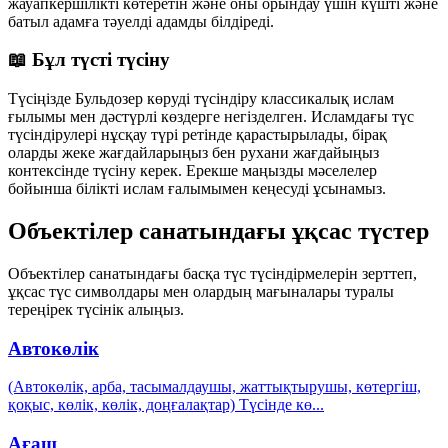
жауапкершілікті көтеретін және оны орындау үшін күшті және
батыл адамға тәуелді адамды білдіреді.
📖 Бұл түсті түсіну
Түсіңізде Бульдозер көруді түсіндіру классикалық ислам
ғылымы мен дәстүрлі көздерге негізделген. Исламдағы түс
түсіндірулері нұсқау түрі ретінде қарастырылады, бірақ
оларды жеке жағдайларыңыз бен рухани жағдайыңыз
контексінде түсіну керек. Ерекше маңызды мәселелер
бойынша білікті ислам ғалымымен кеңесуді ұсынамыз.
Объектілер санатындағы ұқсас түстер
Объектілер санатындағы басқа түс түсіндірмелерін зерттеп,
ұқсас түс символдары мен олардың мағыналары туралы
тереңірек түсінік алыңыз.
Автокөлік
(Автокөлік, арба, тасымалдаушы, жаттықтырушы, көтергіш,
қоқыс, көлік, көлік, доңғалақтар) Түсінде кө
...
Ағаш