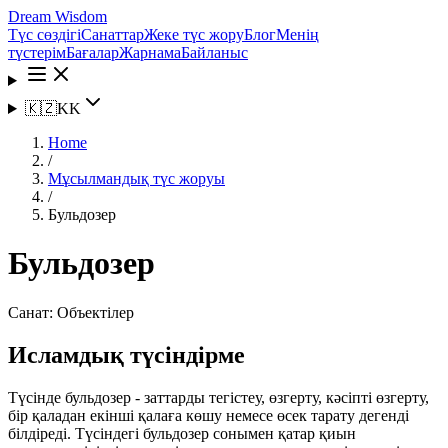
Dream Wisdom
Түс сөздігі
Санаттар
Жеке түс жору
Блог
Менің
түстерім
Бағалар
Жарнама
Байланыс
🇰🇿
KK
Home
/
Мұсылмандық түс жоруы
/
Бульдозер
Бульдозер
Санат:
Объектілер
Исламдық түсіндірме
Түсінде бульдозер - заттарды тегістеу, өзгерту, кәсіпті өзгерту,
бір қаладан екінші қалаға көшу немесе өсек тарату дегенді
білдіреді. Түсіндегі бульдозер сонымен қатар қиын