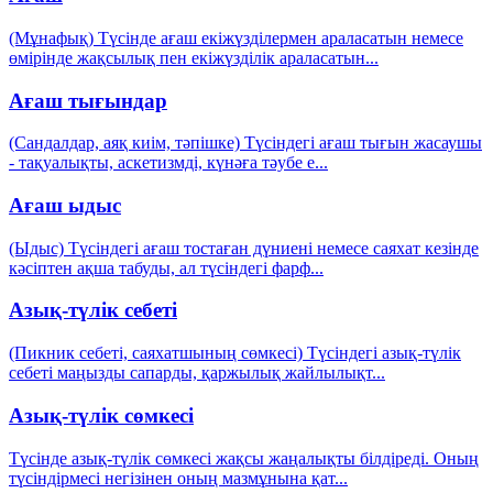
(Мұнафық) Түсінде ағаш екіжүзділермен араласатын немесе
өмірінде жақсылық пен екіжүзділік араласатын
...
Ағаш тығындар
(Сандалдар, аяқ киім, тәпішке) Түсіндегі ағаш тығын жасаушы
- тақуалықты, аскетизмді, күнәға тәубе е
...
Ағаш ыдыс
(Ыдыс) Түсіндегі ағаш тостаған дүниені немесе саяхат кезінде
кәсіптен ақша табуды, ал түсіндегі фарф
...
Азық-түлік себеті
(Пикник себеті, саяхатшының сөмкесі) Түсіндегі азық-түлік
себеті маңызды сапарды, қаржылық жайлылықт
...
Азық-түлік сөмкесі
Түсінде азық-түлік сөмкесі жақсы жаңалықты білдіреді. Оның
түсіндірмесі негізінен оның мазмұнына қат
...