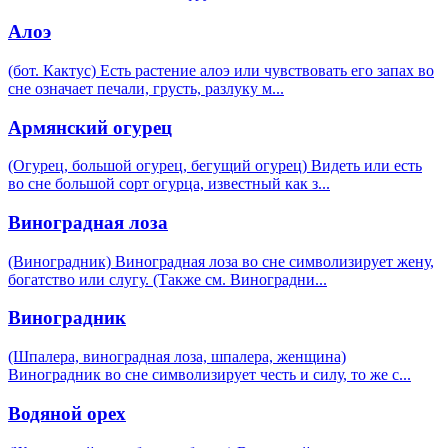
Алоэ
(бот. Кактус) Есть растение алоэ или чувствовать его запах во
сне означает печали, грусть, разлуку м
...
Армянский огурец
(Огурец, большой огурец, бегущий огурец) Видеть или есть
во сне большой сорт огурца, известный как з
...
Виноградная лоза
(Виноградник) Виноградная лоза во сне символизирует жену,
богатство или слугу. (Также см. Виноградни
...
Виноградник
(Шпалера, виноградная лоза, шпалера, женщина)
Виноградник во сне символизирует честь и силу, то же с
...
Водяной орех