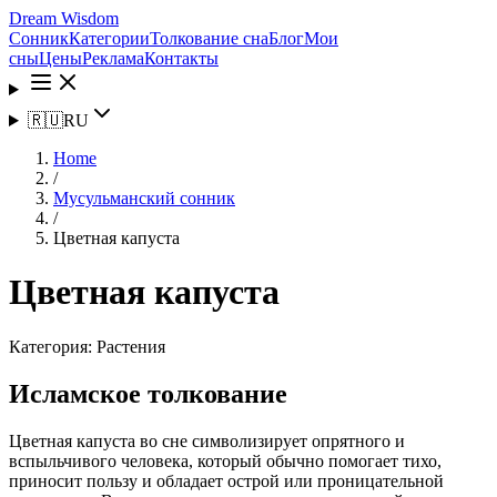
Dream Wisdom
Сонник
Категории
Толкование сна
Блог
Мои
сны
Цены
Реклама
Контакты
🇷🇺
RU
Home
/
Мусульманский сонник
/
Цветная капуста
Цветная капуста
Категория:
Растения
Исламское толкование
Цветная капуста во сне символизирует опрятного и
вспыльчивого человека, который обычно помогает тихо,
приносит пользу и обладает острой или проницательной