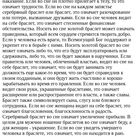
наказание. Если во сне он плотно прилегает к телу, то это
означает трудности. Если во сне на каждом запястье
серебряный браслет или браслет, это означает разочарование
или потери, вызванные друзьями. Если во сне человек видит
на себе браслет, это означает стесненные финансовые
обстоятельства. Носить во сне золотой браслет может означать
праведника, который всем сердцем стремится творить добро.
Если у человека есть враги, то Всемогущий Бог поддержит и
укрепит его в борьбе с ними. Носить золотой браслет во сне
может означать либо то, что его будут эксплуатировать или
сдерживать, либо то, что он будет закован в наручники. Если
правитель или человек, облеченный властью, видит во сне на
себе браслет, это означает, что он будет занимать эту
должность еще какое-то время, что он будет справедлив к
своим подданным, и они будут жить счастливо и хорошо
зарабатывать во время его правления. Если во сне человек
видит свои руки, украшенные браслетами, это означает
расширение или распространение его власти, а также славы.
Браслет также символизирует сына, слугу или близкого
сотрудника. Если во сне женщина видит на себе браслет, это
означает благословения, благосклонность и радость.
Серебряный браслет во сне означает увеличение прибыли. В
целом для мужчин ношение браслетов во сне означает беду, а
для женщин - украшение. Если во сне увидеть умершего
человека в браслете, это означает, что он находится в раю.