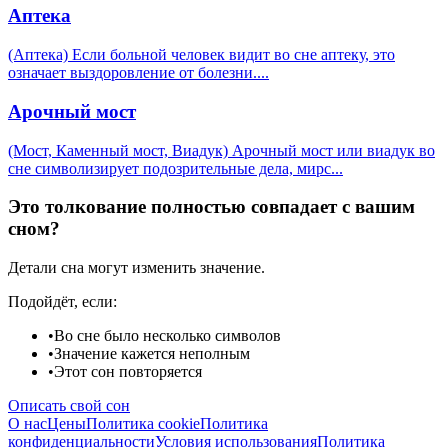
Аптека
(Аптека) Если больной человек видит во сне аптеку, это
означает выздоровление от болезни.
...
Арочный мост
(Мост, Каменный мост, Виадук) Арочный мост или виадук во
сне символизирует подозрительные дела, мирс
...
Это толкование полностью совпадает с вашим
сном?
Детали сна могут изменить значение.
Подойдёт, если:
•
Во сне было несколько символов
•
Значение кажется неполным
•
Этот сон повторяется
Описать свой сон
О нас
Цены
Политика cookie
Политика
конфиденциальности
Условия использования
Политика