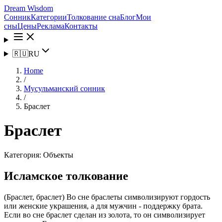
Dream Wisdom
Сонник
Категории
Толкование сна
Блог
Мои
сны
Цены
Реклама
Контакты
🇷🇺
RU
Home
/
Мусульманский сонник
/
Браслет
Браслет
Категория:
Объекты
Исламское толкование
(Браслет, браслет) Во сне браслеты символизируют гордость
или женские украшения, а для мужчин - поддержку брата.
Если во сне браслет сделан из золота, то он символизирует