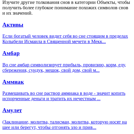
Изучите другие толкования снов в категории Объекты, чтобы
получить более глубокое понимание похожих символов снов
и их значений.
Активы
Если богатый человек видит себя во сне стоящим в пределах
Колыбели Исмаила в Священной мечети в Мекк
...
Амбар
Во сне амбар символизирует прибыль, провизию, корм, еду,
сбережения, сундук, мешок, свой дом, свой м
...
Аммиак
Размешивать во сне раствор аммиака в воде - значит копить
испорченные деньги и тратить их нечестным
...
Амулет
(Заклинание, молитва, талисман, молитва, которую носят на
шее или берегут, чтобы отгонять зло и прив
...