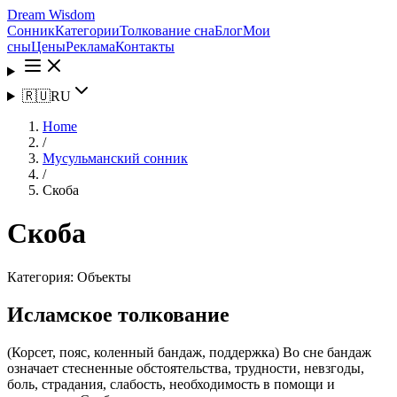
Dream Wisdom
Сонник
Категории
Толкование сна
Блог
Мои
сны
Цены
Реклама
Контакты
🇷🇺
RU
Home
/
Мусульманский сонник
/
Скоба
Скоба
Категория:
Объекты
Исламское толкование
(Корсет, пояс, коленный бандаж, поддержка) Во сне бандаж
означает стесненные обстоятельства, трудности, невзгоды,
боль, страдания, слабость, необходимость в помощи и