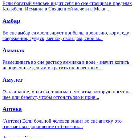
Если богатый человек видит себя во сне стоящим в пределах
Колыбели Исмаила в Священной мечети в Мекк
...
Амбар
Во сне амбар символизирует прибыль, провизию, корм, еду,
сбережения, сундук, мешок, свой дом, свой м
...
Аммиак
Размешивать во сне раствор аммиака в воде - значит копить
испорченные деньги и тратить их нечестным
...
Амулет
(Заклинание, молитва, талисман, молитва, которую носят на
шее или берегут, чтобы отгонять зло и прив
...
Аптека
(Аптека) Если больной человек видит во сне аптеку, это
означает выздоровление от болезни.
...