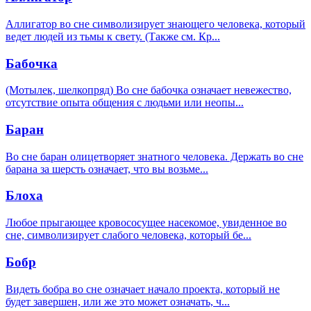
Аллигатор во сне символизирует знающего человека, который
ведет людей из тьмы к свету. (Также см. Кр
...
Бабочка
(Мотылек, шелкопряд) Во сне бабочка означает невежество,
отсутствие опыта общения с людьми или неопы
...
Баран
Во сне баран олицетворяет знатного человека. Держать во сне
барана за шерсть означает, что вы возьме
...
Блоха
Любое прыгающее кровососущее насекомое, увиденное во
сне, символизирует слабого человека, который бе
...
Бобр
Видеть бобра во сне означает начало проекта, который не
будет завершен, или же это может означать, ч
...