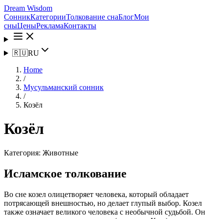
Dream Wisdom
Сонник
Категории
Толкование сна
Блог
Мои
сны
Цены
Реклама
Контакты
🇷🇺
RU
Home
/
Мусульманский сонник
/
Козёл
Козёл
Категория:
Животные
Исламское толкование
Во сне козел олицетворяет человека, который обладает
потрясающей внешностью, но делает глупый выбор. Козел
также означает великого человека с необычной судьбой. Он