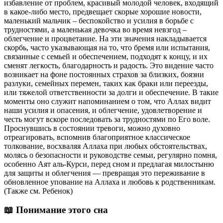
избавление от проблем, красивый молодой человек, входящий
в какое-либо место, предвещает скорые хорошие новости,
маленький мальчик – беспокойство и усилия в борьбе с
трудностями, а маленькая девочка во время невзгод –
облегчение и процветание. На эти значения накладывается
скорбь, часто указывающая на то, что бремя или испытания,
связанные с семьей и обеспечением, подходят к концу, и их
сменят легкость, благодарность и радость. Это видение часто
возникает на фоне постоянных страхов за близких, боязни
разлуки, семейных перемен, таких как браки или переезды,
или тяжелой ответственности за долги и обеспечение. В такие
моменты оно служит напоминанием о том, что Аллах видит
наши усилия и опасения, и облегчение, удовлетворение и
честь могут вскоре последовать за трудностями по Его воле.
Проснувшись в состоянии тревоги, можно духовно
отреагировать, вспомнив благоприятное классическое
толкование, восхваляя Аллаха при любых обстоятельствах,
молясь о безопасности и руководстве семьи, регулярно помня,
особенно Аят аль-Курси, перед сном и предлагая милостыню
для защиты и облегчения — превращая это переживание в
обновленное упование на Аллаха и любовь к родственникам.
(Также см. Ребенок)
📖 Понимание этого сна