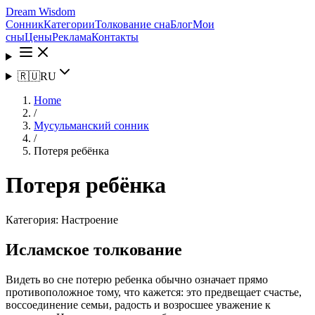
Dream Wisdom
Сонник
Категории
Толкование сна
Блог
Мои
сны
Цены
Реклама
Контакты
🇷🇺
RU
Home
/
Мусульманский сонник
/
Потеря ребёнка
Потеря ребёнка
Категория:
Настроение
Исламское толкование
Видеть во сне потерю ребенка обычно означает прямо
противоположное тому, что кажется: это предвещает счастье,
воссоединение семьи, радость и возросшее уважение к