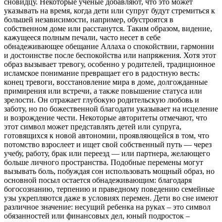
сновидцу. Некоторые ученые добавляют, что это может
указывать на время, когда дети или супруг будут стремиться к
большей независимости, например, обустроятся в
собственном доме или расстанутся. Таким образом, видение,
кажущееся полным печали, часто несет в себе
обнадеживающее обещание Аллаха о спокойствии, гармонии
и достоинстве после беспокойства или напряжения. Хотя этот
образ вызывает тревогу, особенно у родителей, традиционное
исламское понимание превращает его в радостную весть:
конец тревоги, восстановление мира в доме, долгожданные
примирения или встречи, а также повышение статуса или
зрелости. Он отражает глубокую родительскую любовь и
заботу, но по божественной благодати указывает на исцеление
и возрождение чести. Некоторые авторитеты отмечают, что
этот символ может представлять детей или супруга,
готовящихся к новой автономии, проявляющейся в том, что
потомство взрослеет и ищет свой собственный путь — через
учебу, работу, брак или переезд — или партнера, желающего
больше личного пространства. Подобные перемены могут
вызывать боль, побуждая сон использовать мощный образ, но
основной посыл остается обнадеживающим: благодаря
богосознанию, терпению и праведному поведению семейные
узы укрепляются даже в условиях перемен. Дети во сне имеют
различное значение: несущий ребенка на руках – это символ
обязанностей или финансовых дел, юный подросток –