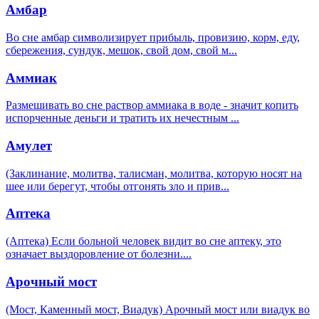
Амбар
Во сне амбар символизирует прибыль, провизию, корм, еду,
сбережения, сундук, мешок, свой дом, свой м
...
Аммиак
Размешивать во сне раствор аммиака в воде - значит копить
испорченные деньги и тратить их нечестным
...
Амулет
(Заклинание, молитва, талисман, молитва, которую носят на
шее или берегут, чтобы отгонять зло и прив
...
Аптека
(Аптека) Если больной человек видит во сне аптеку, это
означает выздоровление от болезни.
...
Арочный мост
(Мост, Каменный мост, Виадук) Арочный мост или виадук во