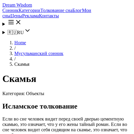
Dream Wisdom
Сонник
Категории
Толкование сна
Блог
Мои
сны
Цены
Реклама
Контакты
🇷🇺
RU
Home
/
Мусульманский сонник
/
Скамья
Скамья
Категория:
Объекты
Исламское толкование
Если во сне человек видит перед своей дверью цементную
скамью, это означает, что у его жены тайный роман. Если во
сне человек видит себя сидящим на скамье, это означает, что