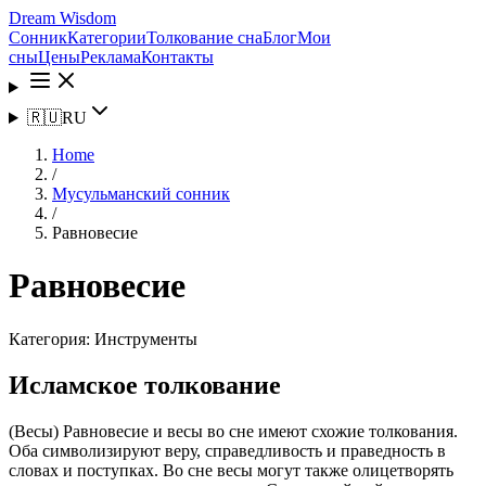
Dream Wisdom
Сонник
Категории
Толкование сна
Блог
Мои
сны
Цены
Реклама
Контакты
🇷🇺
RU
Home
/
Мусульманский сонник
/
Равновесие
Равновесие
Категория:
Инструменты
Исламское толкование
(Весы) Равновесие и весы во сне имеют схожие толкования.
Оба символизируют веру, справедливость и праведность в
словах и поступках. Во сне весы могут также олицетворять