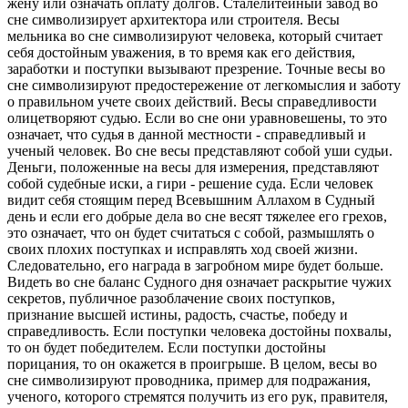
жену или означать оплату долгов. Сталелитейный завод во
сне символизирует архитектора или строителя. Весы
мельника во сне символизируют человека, который считает
себя достойным уважения, в то время как его действия,
заработки и поступки вызывают презрение. Точные весы во
сне символизируют предостережение от легкомыслия и заботу
о правильном учете своих действий. Весы справедливости
олицетворяют судью. Если во сне они уравновешены, то это
означает, что судья в данной местности - справедливый и
ученый человек. Во сне весы представляют собой уши судьи.
Деньги, положенные на весы для измерения, представляют
собой судебные иски, а гири - решение суда. Если человек
видит себя стоящим перед Всевышним Аллахом в Судный
день и если его добрые дела во сне весят тяжелее его грехов,
это означает, что он будет считаться с собой, размышлять о
своих плохих поступках и исправлять ход своей жизни.
Следовательно, его награда в загробном мире будет больше.
Видеть во сне баланс Судного дня означает раскрытие чужих
секретов, публичное разоблачение своих поступков,
признание высшей истины, радость, счастье, победу и
справедливость. Если поступки человека достойны похвалы,
то он будет победителем. Если поступки достойны
порицания, то он окажется в проигрыше. В целом, весы во
сне символизируют проводника, пример для подражания,
ученого, которого стремятся получить из его рук, правителя,