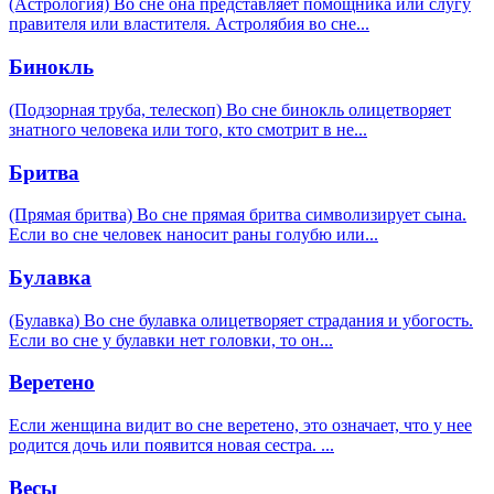
(Астрология) Во сне она представляет помощника или слугу
правителя или властителя. Астролябия во сне
...
Бинокль
(Подзорная труба, телескоп) Во сне бинокль олицетворяет
знатного человека или того, кто смотрит в не
...
Бритва
(Прямая бритва) Во сне прямая бритва символизирует сына.
Если во сне человек наносит раны голубю или
...
Булавка
(Булавка) Во сне булавка олицетворяет страдания и убогость.
Если во сне у булавки нет головки, то он
...
Веретено
Если женщина видит во сне веретено, это означает, что у нее
родится дочь или появится новая сестра.
...
Весы