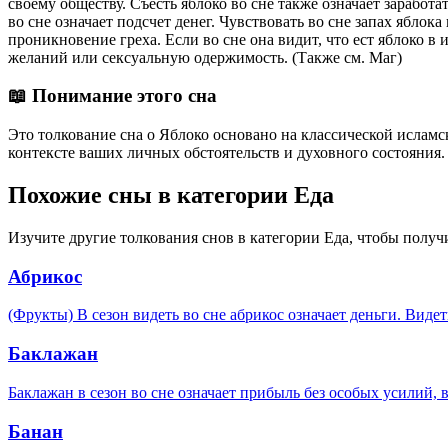
своему обществу. Съесть яблоко во сне также означает заработа
во сне означает подсчет денег. Чувствовать во сне запах яблока
проникновение греха. Если во сне она видит, что ест яблоко в 
желаний или сексуальную одержимость. (Также см. Маг)
📖 Понимание этого сна
Это толкование сна о Яблоко основано на классической исламс
контексте ваших личных обстоятельств и духовного состояни
Похожие сны в категории Еда
Изучите другие толкования снов в категории Еда, чтобы получ
Абрикос
(Фрукты) В сезон видеть во сне абрикос означает деньги. Видет
Баклажан
Баклажан в сезон во сне означает прибыль без особых усилий, в
Банан