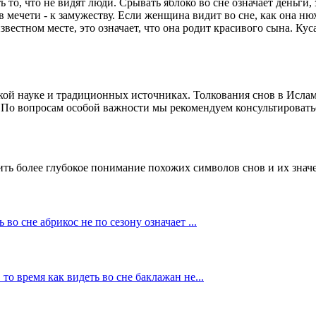
ть то, что не видят люди. Срывать яблоко во сне означает деньг
 в мечети - к замужеству. Если женщина видит во сне, как она ню
известном месте, это означает, что она родит красивого сына. Ку
кой науке и традиционных источниках. Толкования снов в Ислам
я. По вопросам особой важности мы рекомендуем консультирова
ить более глубокое понимание похожих символов снов и их знач
ь во сне абрикос не по сезону означает
...
 то время как видеть во сне баклажан не
...