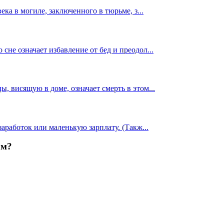
века в могиле, заключенного в тюрьме, з
...
 сне означает избавление от бед и преодол
...
ы, висящую в доме, означает смерть в этом
...
 заработок или маленькую зарплату. (Такж
...
ом?