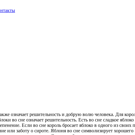
нтакты
акже означает решительность и добрую волю человека. Для коро
локи во сне означает решительность. Есть во сне сладкое яблоко
оцепенение. Если во сне король бросает яблоко в одного из свои
ие или заботу о сироте. Яблоня во сне символизирует хорошего