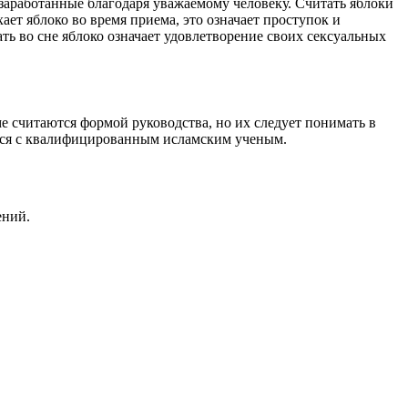
и, заработанные благодаря уважаемому человеку. Считать яблоки
хает яблоко во время приема, это означает проступок и
сать во сне яблоко означает удовлетворение своих сексуальных
е считаются формой руководства, но их следует понимать в
ться с квалифицированным исламским ученым.
ений.