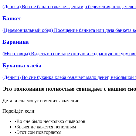
(Деньги) Во сне банан означает деньги, сбережения, плод, чело
Банкет
(Церемониальный обед) Посещение банкета или дача банкета во
Баранина
(Мясо, овцы) Видеть во сне зарезанную и содранную шкуру овц
Буханка хлеба
(Деньги) Во сне буханка хлеба означает мало денег, небольшой
Это толкование полностью совпадает с вашим сн
Детали сна могут изменить значение.
Подойдёт, если:
•
Во сне было несколько символов
•
Значение кажется неполным
•
Этот сон повторяется