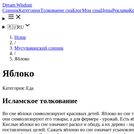
Dream Wisdom
Сонник
Категории
Толкование сна
Блог
Мои сны
Цены
Реклама
Ко
🇷🇺
RU
Home
/
Мусульманский сонник
/
Яблоко
Яблоко
Категория:
Еда
Исламское толкование
Во сне яблоки символизируют красивых детей. Яблоко во сне т
они символизируют его товары, а для фермера - урожай. Есть яб
Кислые яблоки во сне означают раскол и обиду, а их дерево - 
поставленных целей. Сажать яблоню во сне означает усыновлен