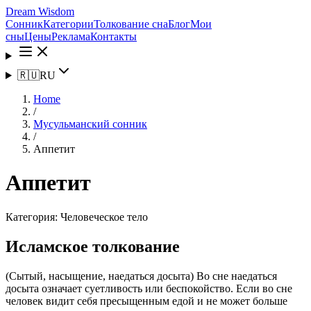
Dream Wisdom
Сонник
Категории
Толкование сна
Блог
Мои
сны
Цены
Реклама
Контакты
🇷🇺
RU
Home
/
Мусульманский сонник
/
Аппетит
Аппетит
Категория:
Человеческое тело
Исламское толкование
(Сытый, насыщение, наедаться досыта) Во сне наедаться
досыта означает суетливость или беспокойство. Если во сне
человек видит себя пресыщенным едой и не может больше