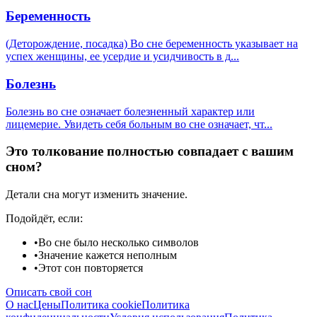
Беременность
(Деторождение, посадка) Во сне беременность указывает на
успех женщины, ее усердие и усидчивость в д
...
Болезнь
Болезнь во сне означает болезненный характер или
лицемерие. Увидеть себя больным во сне означает, чт
...
Это толкование полностью совпадает с вашим
сном?
Детали сна могут изменить значение.
Подойдёт, если:
•
Во сне было несколько символов
•
Значение кажется неполным
•
Этот сон повторяется
Описать свой сон
О нас
Цены
Политика cookie
Политика