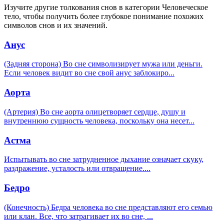
Изучите другие толкования снов в категории Человеческое
тело, чтобы получить более глубокое понимание похожих
символов снов и их значений.
Анус
(Задняя сторона) Во сне символизирует мужа или деньги.
Если человек видит во сне свой анус заблокиро
...
Аорта
(Артерия) Во сне аорта олицетворяет сердце, душу и
внутреннюю сущность человека, поскольку она несет
...
Астма
Испытывать во сне затрудненное дыхание означает скуку,
раздражение, усталость или отвращение.
...
Бедро
(Конечность) Бедра человека во сне представляют его семью
или клан. Все, что затрагивает их во сне,
...