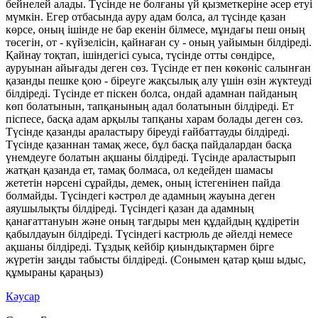
бейнелей алады. Түсінде не болғаны үй қызметкеріне әсер етуі
мүмкін. Егер отбасында ауру адам болса, ал түсінде қазан
көрсе, оның ішінде не бар екенін білмесе, мұндағы пеш оның
төсегін, от - күйзелісін, қайнаған су - оның уайымын білдіреді.
Қайнау тоқтап, ішіндегісі суыса, түсінде отты сөндірсе,
ауруынан айығады деген сөз. Түсінде ет пен көкөніс салынған
қазанды пешке қою - біреуге жақсылық алу үшін өзін жүктеуді
білдіреді. Түсінде ет піскен болса, ондай адамнан пайданың
көп болатынын, тапқанының адал болатынын білдіреді. Ет
піспесе, басқа адам арқылы тапқаны харам болады деген сөз.
Түсінде қазанды араластыру біреуді ғайбаттауды білдіреді.
Түсінде қазаннан тамақ жесе, бұл басқа пайдалардан басқа
үнемдеуге болатын ақшаны білдіреді. Түсінде араластырып
жатқан қазанда ет, тамақ болмаса, ол кедейден шамасы
жететін нәрсені сұрайды, демек, оның істегенінен пайда
болмайды. Түсіндегі кәстрөл де адамның жауына деген
аяушылықты білдіреді. Түсіндегі қазан да адамның
қанағаттануын және оның тағдыры мен құдайдың құдіретін
қабылдауын білдіреді. Түсіндегі кастрюль де әйелді немесе
ақшаны білдіреді. Тұздық кейбір қиындықтармен бірге
жүретін заңды табысты білдіреді. (Сонымен қатар қыш ыдыс,
құмыраны қараңыз)
Кәусар