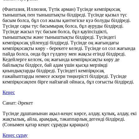
(Фантазия, Иллюзия, Түтік арман) Түсінде кемпірқосақ
тыныштық пен тыныштықты білдіреді. Түсінде қызыл түс
басым болса, бұл сол жылы қантөгіске куә болуды білдіреді.
Түсінде сары түс басымырақ болса, бұл ауруды білдіреді.
Түсінде жасыл түс басым болса, бұл қауіпсіздікті,
тыныштықты және тыныштықты білдіреді. Түсіндегі
кемпірқосақ үйленуді білдіреді. Түсінде оң жағындағы
кемпірқосақты көру - берекеге келеді. Түсінде ол сол жағында
пайда болса, онда бұл гүлдену мен жақсы егінді білдіреді.
Кедейлерге келсек, оң жағында кемпірқосақты көру де
байлықты білдірсе, бай адам үшін қысқа мерзімді
қиындықтарды білдіреді. Түсіндегі кемпірқосақ
ғажайыптарды немесе әскери төңкерісті білдіреді. Түсінде
кемпірқосақпен бірге найзағай ойнаса, бұл соғысты білдіреді.
Кеңес
Санат:
Әрекет
Түсінде дұшпанынан ақыл-кеңес көрсе, алдау, қулық, алдау, екі
жақтылық, айла, арамдық, тәкаппарлық дегенді білдіреді.
(Сонымен қатар кеңес сұрауды қараңыз)
Кеңес сұрау