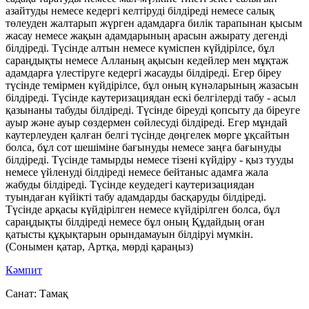
азайтуды немесе кедергі келтіруді білдіреді немесе салық
төлеуден жалтарып жүрген адамдарға билік тарапынан қысым
жасау немесе жақын адамдарының арасын ажырату дегенді
білдіреді. Түсінде алтын немесе күміспен күйдірілсе, бұл
сараңдықты немесе Алланың ақысын кедейлер мен мұқтаж
адамдарға үлестіруге кедергі жасауды білдіреді. Егер біреу
түсінде темірмен күйдірілсе, бұл оның күнәларының жазасын
білдіреді. Түсінде каутеризациядан ескі белгілерді табу - асыл
қазынаны табуды білдіреді. Түсінде біреуді қопсыту да біреуге
ауыр және ауыр сөздермен сөйлесуді білдіреді. Егер мұндай
каутерлеуден қалған белгі түсінде дөңгелек мөрге ұқсайтын
болса, бұл сот шешіміне бағынуды немесе заңға бағынуды
білдіреді. Түсінде тамырды немесе тізені күйдіру - қыз тууды
немесе үйленуді білдіреді немесе бейтаныс адамға жала
жабуды білдіреді. Түсінде кеудедегі каутеризациядан
туындаған күйікті табу адамдарды басқаруды білдіреді.
Түсінде арқасы күйдірілген немесе күйдірілген болса, бұл
сараңдықты білдіреді немесе бұл оның Құдайдың оған
қатысты құқықтарын орындамауын білдіруі мүмкін.
(Сонымен қатар, Артқа, мөрді қараңыз)
Кәмпит
Санат:
Тамақ