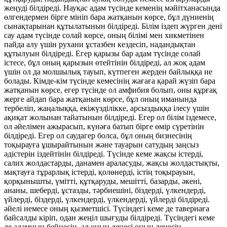
жеңуді білдіреді. Науқас адам түсінде кеменің мәйітханасында
өлгендермен бірге мініп бара жатқанын көрсе, бұл дүниенің
сынақтарынан құтылатынын білдіреді. Білім іздеп жүрген дені
сау адам түсінде солай көрсе, оның білімі мен хикметінен
пайда алу үшін рухани ұстазбен кездесіп, надандықтан
құтылуын білдіреді. Егер қарызы бар адам түсінде солай
істесе, бұл оның қарызын өтейтінін білдіреді, ал жоқ адам
үшін ол да молшылық тауып, күтпеген жерден байлыққа ие
болады. Кімде-кім түсінде кемесінің жағаға қарай жүзіп бара
жатқанын көрсе, егер түсінде ол амфибия болып, оны құрғақ
жерге айдап бара жатқанын көрсе, бұл оның иманында
тербеліп, жаңалыққа, екіжүзділікке, арсыздыққа ілесу үшін
ақиқат жолынан тайатынын білдіреді. Егер ол білім іздемесе,
ол әйелімен ажырасып, күнәға батып бірге өмір сүретінін
білдіреді. Егер ол саудагер болса, бұл оның бизнесінің
тоқырауға ұшырайтынын және тауарын сатудың заңсыз
әдістерін іздейтінін білдіреді. Түсінде кеме жақсы істерді,
салих жолдастарды, данамен араласуды, жақсы жолдастықты,
мақтауға тұрарлық істерді, қолөнерді, істің тоқырауын,
қорқынышты, үмітті, құтқаруды, мешітті, базарды, әкені,
ананы, шеберді, ұстазды, тәрбиешіні, біздерді, үлкендерді,
үйлерді, біздерді, үлкендерді, үлкендерді, үйлерді білдіреді.
әйелі немесе оның қызметшісі. Түсіндегі кеме де тавернаға
байсалды кіріп, одан жеңіл шығуды білдіреді. Түсіндегі кеме
де адамның бейнесін, ал оның денесі оның денесін