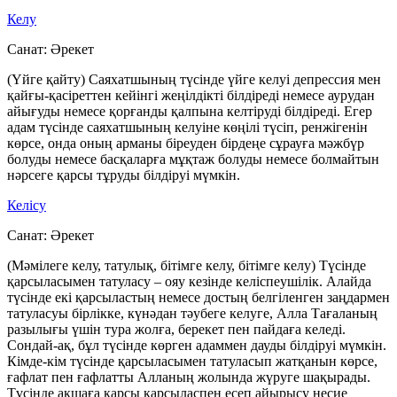
Келу
Санат:
Әрекет
(Үйге қайту) Саяхатшының түсінде үйге келуі депрессия мен
қайғы-қасіреттен кейінгі жеңілдікті білдіреді немесе аурудан
айығуды немесе қорғанды қалпына келтіруді білдіреді. Егер
адам түсінде саяхатшының келуіне көңілі түсіп, ренжігенін
көрсе, онда оның арманы біреуден бірдеңе сұрауға мәжбүр
болуды немесе басқаларға мұқтаж болуды немесе болмайтын
нәрсеге қарсы тұруды білдіруі мүмкін.
Келісу
Санат:
Әрекет
(Мәмілеге келу, татулық, бітімге келу, бітімге келу) Түсінде
қарсыласымен татуласу – ояу кезінде келіспеушілік. Алайда
түсінде екі қарсыластың немесе достың белгіленген заңдармен
татуласуы бірлікке, күнәдан тәубеге келуге, Алла Тағаланың
разылығы үшін тура жолға, берекет пен пайдаға келеді.
Сондай-ақ, бұл түсінде көрген адаммен дауды білдіруі мүмкін.
Кімде-кім түсінде қарсыласымен татуласып жатқанын көрсе,
ғафлат пен ғафлатты Алланың жолында жүруге шақырады.
Түсінде ақшаға қарсы қарсыласпен есеп айырысу несие