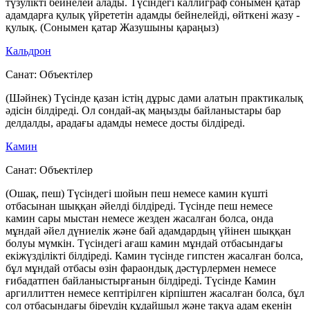
түзулікті бейнелей алады. Түсіндегі каллиграф сонымен қатар
адамдарға қулық үйрететін адамды бейнелейді, өйткені жазу -
қулық. (Сонымен қатар Жазушыны қараңыз)
Кальдрон
Санат:
Объектілер
(Шәйнек) Түсінде қазан істің дұрыс дами алатын практикалық
әдісін білдіреді. Ол сондай-ақ маңызды байланыстары бар
делдалды, арадағы адамды немесе досты білдіреді.
Камин
Санат:
Объектілер
(Ошақ, пеш) Түсіндегі шойын пеш немесе камин күшті
отбасынан шыққан әйелді білдіреді. Түсінде пеш немесе
камин сары мыстан немесе жезден жасалған болса, онда
мұндай әйел дүниелік және бай адамдардың үйінен шыққан
болуы мүмкін. Түсіндегі ағаш камин мұндай отбасындағы
екіжүзділікті білдіреді. Камин түсінде гипстен жасалған болса,
бұл мұндай отбасы өзін фараондық дәстүрлермен немесе
ғибадатпен байланыстырғанын білдіреді. Түсінде Камин
аргиллиттен немесе кептірілген кірпіштен жасалған болса, бұл
сол отбасындағы біреудің құдайшыл және тақуа адам екенін