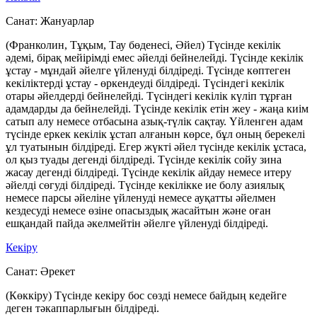
Санат:
Жануарлар
(Франколин, Тұқым, Тау бөденесі, Әйел) Түсінде кекілік
әдемі, бірақ мейірімді емес әйелді бейнелейді. Түсінде кекілік
ұстау - мұндай әйелге үйленуді білдіреді. Түсінде көптеген
кекіліктерді ұстау - өркендеуді білдіреді. Түсіндегі кекілік
отары әйелдерді бейнелейді. Түсіндегі кекілік күліп тұрған
адамдарды да бейнелейді. Түсінде кекілік етін жеу - жаңа киім
сатып алу немесе отбасына азық-түлік сақтау. Үйленген адам
түсінде еркек кекілік ұстап алғанын көрсе, бұл оның берекелі
ұл туатынын білдіреді. Егер жүкті әйел түсінде кекілік ұстаса,
ол қыз туады дегенді білдіреді. Түсінде кекілік сойу зина
жасау дегенді білдіреді. Түсінде кекілік айдау немесе итеру
әйелді сөгуді білдіреді. Түсінде кекілікке ие болу азиялық
немесе парсы әйеліне үйленуді немесе ауқатты әйелмен
кездесуді немесе өзіне опасыздық жасайтын және оған
ешқандай пайда әкелмейтін әйелге үйленуді білдіреді.
Кекіру
Санат:
Әрекет
(Көккіру) Түсінде кекіру бос сөзді немесе байдың кедейге
деген тәкаппарлығын білдіреді.