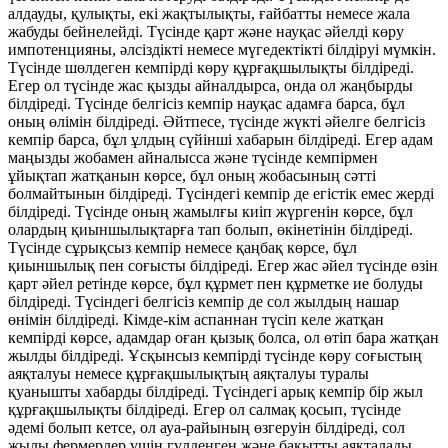
алдауды, қулықты, екі жақтылықты, ғайбатты немесе жала
жабуды бейнелейді. Түсінде қарт және науқас әйелді көру
импотенцияны, әлсіздікті немесе мүгедектікті білдіруі мүмкін.
Түсінде шөлдеген кемпірді көру құрғақшылықты білдіреді.
Егер ол түсінде жас қызды айналдырса, онда ол жаңбырды
білдіреді. Түсінде белгісіз кемпір науқас адамға барса, бұл
оның өлімін білдіреді. Әйтпесе, түсінде жүкті әйелге белгісіз
кемпір барса, бұл ұлдың сүйінші хабарын білдіреді. Егер адам
маңызды жобамен айналысса және түсінде кемпірмен
ұйықтап жатқанын көрсе, бұл оның жобасының сәтті
болмайтынын білдіреді. Түсіндегі кемпір де егістік емес жерді
білдіреді. Түсінде оның жамылғы киіп жүргенін көрсе, бұл
олардың қиыншылықтарға тап болып, өкінетінін білдіреді.
Түсінде сұрықсыз кемпір немесе қаңбақ көрсе, бұл
қиыншылық пен соғысты білдіреді. Егер жас әйел түсінде өзін
қарт әйел ретінде көрсе, бұл құрмет пен құрметке ие болуды
білдіреді. Түсіндегі белгісіз кемпір де сол жылдың нашар
өнімін білдіреді. Кімде-кім аспаннан түсіп келе жатқан
кемпірді көрсе, адамдар оған қызық болса, ол өтіп бара жатқан
жылды білдіреді. Ұсқынсыз кемпірді түсінде көру соғыстың
аяқталуы немесе құрғақшылықтың аяқталуы туралы
қуанышты хабарды білдіреді. Түсіндегі арық кемпір бір жыл
құрғақшылықты білдіреді. Егер ол салмақ қосып, түсінде
әдемі болып кетсе, ол ауа-райының өзгеруін білдіреді, сол
жылы фермерлер үшін гүлденген және бақытты аяқталады.