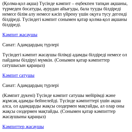
(Қолма-қол ақша) Түсінде кәмпит – еңбекпен тапқан ақшаны,
түрмеден босатуды, аурудан айығуды, бала тууды білдіреді
немесе білім алу немесе кәсіп үйрену үшін оқуға түсу дегенді
білдіреді. Түсіндегі кәмпит сонымен қатар қолма-қол ақшаны
білдіреді.
Кәмпит жасаушы
Санат:
Адамдардың түрлері
Түсіндегі кәмпит жасаушы білімді адамды білдіреді немесе ол
пайданы білдіруі мүмкін. (Сонымен қатар кәмпиттер
сатушысын қараңыз)
Кәмпит сатушы
Санат:
Адамдардың түрлері
(Кәмпит дүкені) Түсінде кәмпит сатушы мейірімді және
жұмсақ адамды бейнелейді. Түсінде кәмпиттері үшін ақша
алса, ол адамдарды жақсы сөздермен мақтайды, ал олар оны
жақсы сөздермен мақтайды. (Сонымен қатар кәмпиттер
жасаушыны қараңыз)
Кәмпиттер жасаушы