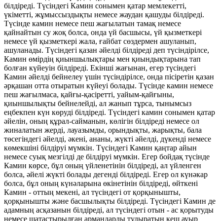
білдіреді. Түсіндегі Камин сонымен қатар мемлекетті,
үкіметті, жұмыссыздықты немесе жаудан қашуды білдіреді.
Түсінде камин немесе пеш жағылатын тамақ немесе
қайнайтын су жоқ болса, онда үй басшысы, үй қызметкері
немесе үй қызметкері жала, ғайбат сөздермен ашуланып,
ашуланады. Түсіндегі қазан әйелді білдіреді деп түсіндірілсе,
Камин өмірдің қиыншылықтары мен қиындықтарына тап
болған күйеуін білдіреді. Екінші жағынан, егер түсіндегі
Камин әйелді бейнелеу үшін түсіндірілсе, онда пісіретін қазан
әрқашан отта отыратын күйеуі болады. Түсінде камин немесе
пеш жағылмаса, қайғы-қасіретті, уайым-қайғыны,
қиыншылықты бейнелейді, ал жанып тұрса, тынымсыз
еңбекпен күн көруді білдіреді. Түсіндегі камин сонымен қатар
әйелін, оның құрал-сайманын, көлігін білдіреді немесе ол
жиналатын жерді, лауазымды, орындықты, жарықты, бала
төсегіндегі әйелді, әкені, ананы, жүкті әйелді, дүкенді немесе
көмекшіні білдіруі мүмкін. Түсіндегі Камин қаңтар айын
немесе суық мезгілді де білдіруі мүмкін. Егер бойдақ түсінде
Камин көрсе, бұл оның үйленетінін білдіреді, ал үйленген
болса, әйелі жүкті болады дегенді білдіреді. Егер ол күнәкар
болса, бұл оның күнәларына өкінетінін білдіреді, өйткені
Камин - оттың мекені, ал түсіндегі от қорқынышты,
қорқынышты және басшылықты білдіреді. Түсіндегі Камин де
адамның асқазанын білдіреді, ал түсіндегі отын - ас қорытуды
немесе шатастырылған армандарды тудыратын кеш ауыр