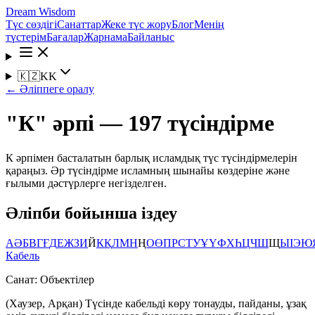
Dream Wisdom
Түс сөздігі
Санаттар
Жеке түс жору
Блог
Менің
түстерім
Бағалар
Жарнама
Байланыс
🇰🇿
KK
←
Әліппеге оралу
"К" әрпі — 197 түсіндірме
К әрпімен басталатын барлық исламдық түс түсіндірмелерін
қараңыз. Әр түсіндірме исламның шынайы көздеріне және
ғылыми дәстүрлерге негізделген.
Әліпби бойынша іздеу
А
Ә
Б
В
Г
Ғ
Д
Е
Ж
З
И
Й
К
Қ
Л
М
Н
Ң
О
Ө
П
Р
С
Т
У
Ұ
Ү
Ф
Х
Һ
Ц
Ч
Ш
Щ
Ы
І
Э
Ю
Кабель
Санат:
Объектілер
(Хаузер, Арқан) Түсінде кабельді көру тонауды, пайданы, ұзақ