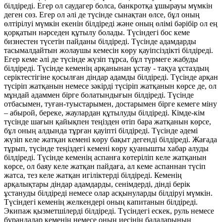
білдіреді. Егер ол саудагер болса, банкротқа ұшырауы мүмкін
деген сөз. Егер ол әлі де түсінде сынақтан өлсе, бұл оның
өлтірілуі мүмкін екенін білдіреді және оның өлімі бәрібір ол ең
қорқатын нәрседен құтылу болады. Түсіндегі бос кеме
бизнестен түсетін пайданы білдіреді. Түсінде адамдарды
тасымалдайтын жолаушы кемесін көру қауіпсіздікті білдіреді.
Егер кеме әлі де түсінде жүзіп тұрса, бұл түрмеге жабуды
білдіреді. Түсінде кеменің арқанынан ұстау - тақуа ұстаздың
серіктестігіне қосылған діндар адамды білдіреді. Түсінде арқан
түсіріп жатқанын немесе зәкірді түсіріп жатқанын көрсе де, ол
мұндай адаммен бірге болатындығын білдіреді. Түсінде
отбасымен, туған-туыстарымен, достарымен бірге кемеге міну
– абырой, береке, жаулардан құтылуды білдіреді. Кімде-кім
түсінде шағын қайықпен теңізден өтіп бара жатқанын көрсе,
бұл оның алдында тұрған қауіпті білдіреді. Түсінде әдемі
жүзіп келе жатқан кемені көру бақыт дегенді білдіреді. Жағада
тұрып, түсінде теңіздегі кемені көру қуанышты хабар алуды
білдіреді. Түсінде кеменің аспанға көтеріліп келе жатқанын
көрсе, ол баяу келе жатқан пайдаға, ал кеме аспаннан түсіп
жатса, тез келе жатқан игіліктерді білдіреді. Кеменің
арқалықтары діндар адамдарды, сенімдерді, дінді берік
ұстануды білдіреді немесе олар асқынуларды білдіруі мүмкін.
Түсіндегі кеменің желкендері оның капитанын білдіреді.
Экипаж қызметшілерді білдіреді. Түсіндегі ескек, руль немесе
бұрандалар кеменің немесе оның иесінің балаларының