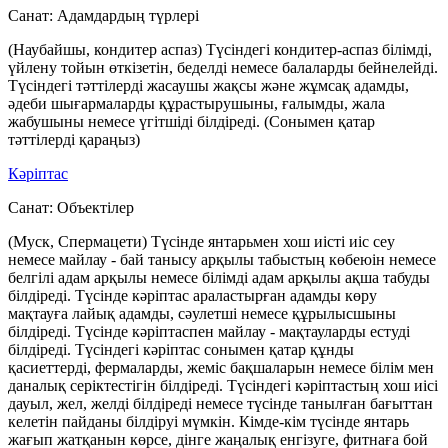
Санат:
Адамдардың түрлері
(Наубайшы, кондитер аспаз) Түсіндегі кондитер-аспаз білімді,
үйлену тойын өткізетін, беделді немесе балаларды бейнелейді.
Түсіндегі тәттілерді жасаушы жақсы және жұмсақ адамды,
әдеби шығармаларды құрастырушыны, ғалымды, жала
жабушыны немесе үгітшіді білдіреді. (Сонымен қатар
тәттілерді қараңыз)
Кәріптас
Санат:
Объектілер
(Муск, Спермацети) Түсінде янтарьмен хош иісті иіс сеу
немесе майлау - бай танысу арқылы табыстың көбеюін немесе
белгілі адам арқылы немесе білімді адам арқылы ақша табуды
білдіреді. Түсінде кәріптас араластырған адамды көру
мақтауға лайық адамды, сәулетші немесе құрылысшыны
білдіреді. Түсінде кәріптаспен майлау - мақтауларды естуді
білдіреді. Түсіндегі кәріптас сонымен қатар құнды
қасиеттерді, фермаларды, жеміс бақшаларын немесе білім мен
даналық серіктестігін білдіреді. Түсіндегі кәріптастың хош иісі
дауыл, жел, желді білдіреді немесе түсінде танылған бағыттан
келетін пайданы білдіруі мүмкін. Кімде-кім түсінде янтарь
жағып жатқанын көрсе, дінге жаңалық енгізуге, фитнаға бой