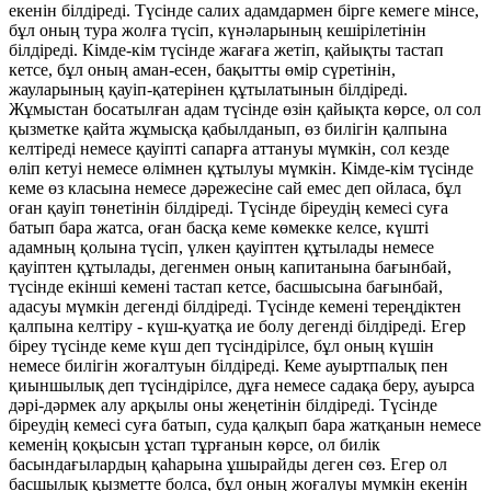
екенін білдіреді. Түсінде салих адамдармен бірге кемеге мінсе,
бұл оның тура жолға түсіп, күнәларының кешірілетінін
білдіреді. Кімде-кім түсінде жағаға жетіп, қайықты тастап
кетсе, бұл оның аман-есен, бақытты өмір сүретінін,
жауларының қауіп-қатерінен құтылатынын білдіреді.
Жұмыстан босатылған адам түсінде өзін қайықта көрсе, ол сол
қызметке қайта жұмысқа қабылданып, өз билігін қалпына
келтіреді немесе қауіпті сапарға аттануы мүмкін, сол кезде
өліп кетуі немесе өлімнен құтылуы мүмкін. Кімде-кім түсінде
кеме өз класына немесе дәрежесіне сай емес деп ойласа, бұл
оған қауіп төнетінін білдіреді. Түсінде біреудің кемесі суға
батып бара жатса, оған басқа кеме көмекке келсе, күшті
адамның қолына түсіп, үлкен қауіптен құтылады немесе
қауіптен құтылады, дегенмен оның капитанына бағынбай,
түсінде екінші кемені тастап кетсе, басшысына бағынбай,
адасуы мүмкін дегенді білдіреді. Түсінде кемені тереңдіктен
қалпына келтіру - күш-қуатқа ие болу дегенді білдіреді. Егер
біреу түсінде кеме күш деп түсіндірілсе, бұл оның күшін
немесе билігін жоғалтуын білдіреді. Кеме ауыртпалық пен
қиыншылық деп түсіндірілсе, дұға немесе садақа беру, ауырса
дәрі-дәрмек алу арқылы оны жеңетінін білдіреді. Түсінде
біреудің кемесі суға батып, суда қалқып бара жатқанын немесе
кеменің қоқысын ұстап тұрғанын көрсе, ол билік
басындағылардың қаһарына ұшырайды деген сөз. Егер ол
басшылық қызметте болса, бұл оның жоғалуы мүмкін екенін