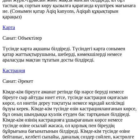
тастың ақ сортын көру қызылға қарағанда күштірек мағынаға
ие. (Сонымен қатар Aqiq kanyons, Aqiqah құқықтарын
қараңыз)
Карта
Санат:
Объектілер
Түсінде карта ақшаны білдіреді. Түсіндегі карта сонымен
қатар жаттықтырушыны, шеберді, көмекшілерді немесе
араласуды мақтан тұтатын досты білдіреді.
Кастрация
Санат:
Әрекет
Кімде-кім біреуге аманат ретінде бір нәрсе беруді немесе
біреуге сыр айтуды ниет етсе, түсінде кастрация оқиғасын
көрсе, ол ниетін дереу тоқтатуы немесе мұндай келісімді
бұзуы керек. Кімде-кім түсінде өзін кастрацияланғанын көрсе,
бұл оның шындыққа куәлік етуден бас тартқанын білдіреді.
Кімде-кім өзінің кастрацияға ұшырағанын көрсе немесе
түсінде өзіне осылай жасаса, ол қорлық пен біреудің
бұйрығына бағынатынын білдіреді. Кімде-кім түсінде өзіне
бейтаныс, келбеті сыпайы, даналық сөздер сөйлеп, кәстрөлге