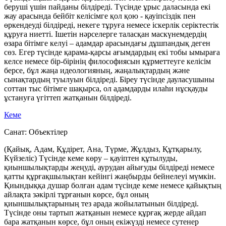
беруші үшін пайданы білдіреді. Түсінде ұрыс даласында екі
жау арасында бейбіт келісімге қол қою - қауіпсіздік пен
өркендеуді білдіреді, некеге тұруға немесе іскерлік серіктестік
құруға ниетті. Ішетін нәрселерге таласқан маскүнемдердің
өзара бітімге келуі – адамдар арасындағы дұшпандық деген
сөз. Егер түсінде қарама-қарсы ағымдардың екі тобы ымыраға
келсе немесе бір-бірінің философиясын құрметтеуге келісім
берсе, бұл жаңа идеологияның, жаңалықтардың және
сынақтардың туылуын білдіреді. Біреу түсінде дауласушыны
соттан тыс бітімге шақырса, ол адамдарды илаһи нұсқауды
ұстануға үгіттеп жатқанын білдіреді.
Кеме
Санат:
Объектілер
(Қайық, Адам, Құдірет, Ана, Түрме, Жұлдыз, Құтқарылу,
Күйзеліс) Түсінде кеме көру – қауіптен құтылуды,
қиыншылықтарды жеңуді, аурудан айығуды білдіреді немесе
қатты құрғақшылықтан кейінгі жаңбырды бейнелеуі мүмкін.
Қиындыққа душар болған адам түсінде кеме немесе қайықтың
айлақта зәкірлі тұрғанын көрсе, бұл оның
қиыншылықтарының тез арада жойылатынын білдіреді.
Түсінде оны тартып жатқанын немесе құрғақ жерде айдап
бара жатқанын көрсе, бұл оның екіжүзді немесе сутенер