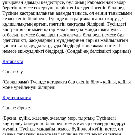
ұшыраған адамды кездестірсе, бұл оның Раббысынан хабар
беретін немесе ескертуші періштені кездестіргенін білдіреді.
Түсінде кастрацияланған адамды таныса, ол өзінің танысымен
кездескенін білдіреді. Түсінде кастрацияланғанын көру де
құлшылықтың артып, пәктігін сақтауды білдіреді. Түсіндегі
кастрация сонымен қатар жақсылықты жоққа шығаруды,
отбасын немесе балаларын жоғалтуды білдіреді немесе бұл
әдепсіздікті, басқалардың мүдделерінен гөрі өз жайлылығын
қанағаттандыруды таңдауды білдіреді және жаман ниетті
немесе екіжүзділікті білдіреді. (Сондай-ақ белсіздікті қараңыз)
Катаракта
Санат:
Су
(Сарқырама) Түсінде катаракта бар екенін білу - қайғы, қайғы
және үрейленуді білдіреді.
Каутеризация
Санат:
Әрекет
(Бренд, күйік, жазалау, жазалау, мөр, тыртық) Түсіндегі
каутерлеу билеушіні білдіреді немесе ауыр сөздерді білдіруі
мүмкін. Түсінде маңдайы немесе бүйірлері күйіп кетсе, ол
садақа таратуды немесе мал-мүлкіне тиісті зекет салығын