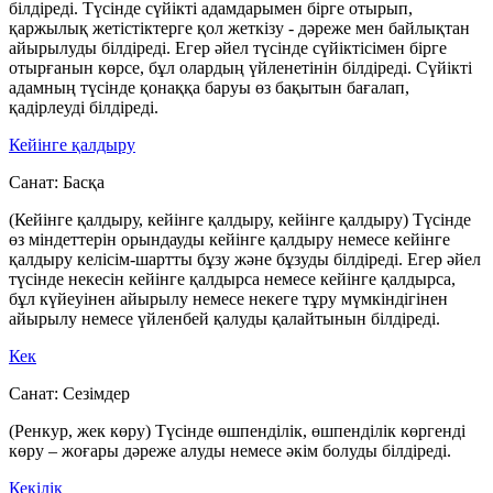
білдіреді. Түсінде сүйікті адамдарымен бірге отырып,
қаржылық жетістіктерге қол жеткізу - дәреже мен байлықтан
айырылуды білдіреді. Егер әйел түсінде сүйіктісімен бірге
отырғанын көрсе, бұл олардың үйленетінін білдіреді. Сүйікті
адамның түсінде қонаққа баруы өз бақытын бағалап,
қадірлеуді білдіреді.
Кейінге қалдыру
Санат:
Басқа
(Кейінге қалдыру, кейінге қалдыру, кейінге қалдыру) Түсінде
өз міндеттерін орындауды кейінге қалдыру немесе кейінге
қалдыру келісім-шартты бұзу және бұзуды білдіреді. Егер әйел
түсінде некесін кейінге қалдырса немесе кейінге қалдырса,
бұл күйеуінен айырылу немесе некеге тұру мүмкіндігінен
айырылу немесе үйленбей қалуды қалайтынын білдіреді.
Кек
Санат:
Сезімдер
(Ренкур, жек көру) Түсінде өшпенділік, өшпенділік көргенді
көру – жоғары дәреже алуды немесе әкім болуды білдіреді.
Кекілік