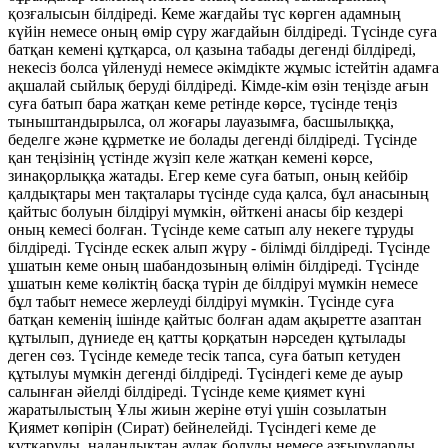
қозғалысын білдіреді. Кеме жағдайы түс көрген адамның
күйін немесе оның өмір сүру жағдайын білдіреді. Түсінде суға
батқан кемені құтқарса, ол қазына табады дегенді білдіреді,
некесіз болса үйленуді немесе әкімдікте жұмыс істейтін адамға
ақшалай сыйлық беруді білдіреді. Кімде-кім өзін теңізде ағын
суға батып бара жатқан кеме ретінде көрсе, түсінде теңіз
тыныштандырылса, ол жоғары лауазымға, басшылыққа,
беделге және құрметке ие болады дегенді білдіреді. Түсінде
қан теңізінің үстінде жүзіп келе жатқан кемені көрсе,
зинақорлыққа жатады. Егер кеме суға батып, оның кейбір
қалдықтары мен тақталары түсінде суда қалса, бұл анасының
қайтыс болуын білдіруі мүмкін, өйткені анасы бір кездері
оның кемесі болған. Түсінде кеме сатып алу некеге тұруды
білдіреді. Түсінде ескек алып жүру - білімді білдіреді. Түсінде
ұшатын кеме оның шабандозының өлімін білдіреді. Түсінде
ұшатын кеме көліктің басқа түрін де білдіруі мүмкін немесе
бұл табыт немесе жерлеуді білдіруі мүмкін. Түсінде суға
батқан кеменің ішінде қайтыс болған адам ақыретте азаптан
құтылып, дүниеде ең қатты қорқатын нәрседен құтылады
деген сөз. Түсінде кемеде тесік тапса, суға батып кетуден
құтылуы мүмкін дегенді білдіреді. Түсіндегі кеме де ауыр
салынған әйелді білдіреді. Түсінде кеме қиямет күні
жаратылыстың Ұлы жиын жеріне өтуі үшін созылатын
Қиямет көпірін (Сират) бейнелейді. Түсіндегі кеме де
құтқаруды, надандықтан аулақ болуды немесе азғыруларды