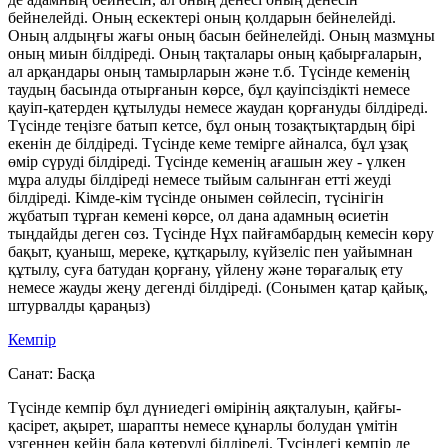
бейнелейді. Оның ескектері оның қолдарын бейнелейді.
Оның алдыңғы жағы оның басын бейнелейді. Оның мазмұны
оның миын білдіреді. Оның тақталары оның қабырғаларын,
ал арқандары оның тамырларын және т.б. Түсінде кеменің
таудың басында отырғанын көрсе, бұл қауіпсіздікті немесе
қауіп-қатерден құтылуды немесе жаудан қорғануды білдіреді.
Түсінде теңізге батып кетсе, бұл оның тозақтықтардың бірі
екенін де білдіреді. Түсінде кеме темірге айналса, бұл ұзақ
өмір сүруді білдіреді. Түсінде кеменің ағашын жеу - үлкен
мұра алуды білдіреді немесе тыйым салынған етті жеуді
білдіреді. Кімде-кім түсінде онымен сөйлесіп, түсінігін
жұбатып тұрған кемені көрсе, ол дана адамның өсиетін
тыңдайды деген сөз. Түсінде Нұх пайғамбардың кемесін көру
бақыт, қуаныш, мереке, құтқарылу, күйзеліс пен уайымнан
құтылу, суға батудан қорғану, үйлену және төрағалық ету
немесе жауды жеңу дегенді білдіреді. (Сонымен қатар қайық,
штурвалды қараңыз)
Кемпір
Санат:
Басқа
Түсінде кемпір бұл дүниедегі өмірінің аяқталуын, қайғы-
қасірет, ақырет, шарапты немесе құнарлы болудан үмітін
үзгеннен кейін бала көтеруді білдіреді. Түсіндегі кемпір де