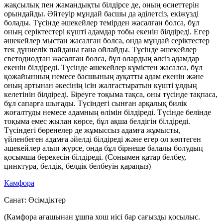
жақсылық пен жамандықты білдірсе де, оның өсиеттерін
орындайды. Әйтеуір мұндай басшы да әділетсіз, екіжүзді
болады. Түсінде әшекейлер темірден жасалған болса, бұл
оның серіктестері күшті адамдар тобы екенін білдіреді. Егер
әшекейлер мыстан жасалған болса, онда мұндай серіктестер
тек дүниелік пайданы ғана ойлайды. Түсінде әшекейлер
светодиодтан жасалған болса, бұл олардың әлсіз адамдар
екенін білдіреді. Түсінде әшекейлер күмістен жасалса, бұл
қожайынның немесе басшының ауқатты адам екенін және
оның артынан әкесінің ісін жалғастыратын күшті ұлдың
келетінін білдіреді. Біреуге тоқыма тақса, оны түсінде тақпаса,
бұл сапарға шығады. Түсіндегі сынған арқалық билік
жоғалтуды немесе адамның өлімін білдіреді. Түсінде белінде
тоқыма емес жылан көрсе, бұл ақша белдігін білдіреді.
Түсіндегі бөренелер де жұмыссыз адамға жұмысты,
үйленбеген адамға әйелді білдіреді және егер ол көптеген
әшекейлер алып жүрсе, онда бұл бірнеше балалы болудың
қосымша берекесін білдіреді. (Сонымен қатар белбеу,
цинктура, белдік, белдік белбеуін қараңыз)
Камфора
Санат:
Өсімдіктер
(Камфора ағашынан ұшпа хош иісі бар сағызды қосылыс.