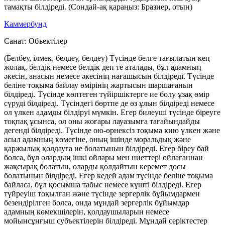
тамақты білдіреді. (Сондай-ақ қараңыз: Бразиер, отын)
Каммербунд
Санат:
Объектілер
(Белбеу, ілмек, белдеу, белдеу) Түсінде белге тағылатын кең
жолақ, белдік немесе белдік деп те аталады, бұл адамның
әкесін, анасын немесе әкесінің нағашысын білдіреді. Түсінде
беліне тоқыма байлау өмірінің жартысын шаршағанын
білдіреді. Түсінде көптеген түйіршіктерге ие болу ұзақ өмір
сүруді білдіреді. Түсіндегі бөртпе де өз ұлын білдіреді немесе
ол үлкен адамды білдіруі мүмкін. Егер билеуші түсінде біреуге
тоқпақ ұсынса, ол оны жоғары лауазымға тағайындайды
дегенді білдіреді. Түсінде ою-өрнексіз тоқыма кию үлкен және
асыл адамның көмегіне, оның ішінде моральдық және
қаржылық қолдауға ие болатынын білдіреді. Егер біреу бай
болса, бұл олардың ішкі ойлары мен ниеттері ойлағаннан
жақсырақ болатын, оларды қолдайтын керемет досы
болатынын білдіреді. Егер кедей адам түсінде беліне тоқыма
байласа, бұл қосымша табыс немесе күшті білдіреді. Егер
түйреуіш тоқылған және түсінде зергерлік бұйымдармен
безендірілген болса, онда мұндай зергерлік бұйымдар
адамның көмекшілерін, қолдаушыларын немесе
мойынсұнғыш субъектілерін білдіреді. Мұндай серіктестер