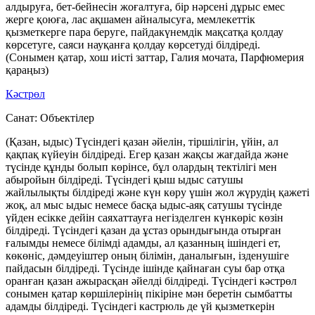
алдыруға, бет-бейнесін жоғалтуға, бір нәрсені дұрыс емес
жерге қоюға, лас ақшамен айналысуға, мемлекеттік
қызметкерге пара беруге, пайдакүнемдік мақсатқа қолдау
көрсетуге, саяси науқанға қолдау көрсетуді білдіреді.
(Сонымен қатар, хош иісті заттар, Галия мочата, Парфюмерия
қараңыз)
Кәстрөл
Санат:
Объектілер
(Қазан, ыдыс) Түсіндегі қазан әйелін, тіршілігін, үйін, ал
қақпақ күйеуін білдіреді. Егер қазан жақсы жағдайда және
түсінде құнды болып көрінсе, бұл олардың тектілігі мен
абыройын білдіреді. Түсіндегі қыш ыдыс сатушы
жайлылықты білдіреді және күн көру үшін жол жүрудің қажеті
жоқ, ал мыс ыдыс немесе басқа ыдыс-аяқ сатушы түсінде
үйден есікке дейін саяхаттауға негізделген күнкөріс көзін
білдіреді. Түсіндегі қазан да ұстаз орындығында отырған
ғалымды немесе білімді адамды, ал қазанның ішіндегі ет,
көкөніс, дәмдеуіштер оның білімін, даналығын, ізденушіге
пайдасын білдіреді. Түсінде ішінде қайнаған суы бар отқа
оранған қазан ажырасқан әйелді білдіреді. Түсіндегі кәстрөл
сонымен қатар көршілерінің пікіріне мән беретін сымбатты
адамды білдіреді. Түсіндегі кастрюль де үй қызметкерін