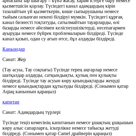
арнасына зәр шығару – күнә жасау, харам істерге бару немесе
қызметшісін қорлау. Түсіндегі канал адамдардың кірін
тазалайтын үй қызметкерін, көше сыпырушыны немесе
тыйым салынған некені білдіруі мүмкін. Түсіндегі құрғақ
канал бизнесті тоқтатуды, сатылмайтын тауарларды, өлі
базарды немесе әйелімен келіспеушіліктерді, несепағармен
ауыруды немесе бүйрек проблемаларын білдіреді. Түсінде
канал қазып, одан су ағып өтсе, бұл алдауды білдіреді.
Каньондар
Санат:
Жер
(Тау асуы, Тау соқпағы) Түсінде терең аңғарлар немесе
шатқалдар алдауды, сатқындықты, қулық пен қулықты
білдіреді. Түсінде тау асуын көру қиындықтарды жеңуді
немесе қиындықтардан құтылуды білдіреді. (Сонымен қатар
Aqiaq каньонын қараңыз)
капитан
Санат:
Адамдардың түрлері
Түсінде теңіз кемесінің капитанын немесе ұшақтың ұшқышын
көру алыс сапарларға, іскерлікке немесе табысқа жетуді
білдіреді. (Сонымен қатар Camel драйверін қараңыз)