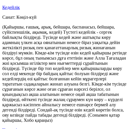
Кедейлік
Санат:
Көңіл-күй
(Қайыршы, ғашық, арық, бейшара, баспанасыз, бейшара,
сүйіспеншілік, ақымақ, кедей) Түстегі кедейлік - сергек
байлықты білдіреді. Түсінде кедей және аштықты көру
адамның үлкен асқа оянатынын немесе біраз уақытқа дейін
жеткілікті ризық пен қанағаттанарлық ризық жинағанын
білдіруі мүмкін. Кімде-кім түсінде өзін кедей қайыршы ретінде
көрсе, бұл оның тынымсыз дұға ететінін және Алла Тағаладан
жиі қосымша игіліктер мен нығметтерді сұрайтынын
білдіреді. Түсінде бір топ кедейлер мен қайыршыларды көру
сол елді мекенде бір байдың қайтыс болуын білдіреді және
кедейлердің өзі қайтыс болғаннан кейін мұрагерлері
тарататын садақаларын жинап алуына белгі. Кімде-кім түсінде
сұрағанын көрсе және оған сұраған нәрсесі берілсе, ол
қиындықсыз ақша алатынын немесе оңай ақша табатынын
білдіреді, өйткені түсінде жалаң сұраумен күн көру – күрделі
қаржысыз кәсіппен айналысу немесе ешнәрсе бермей алу
дегенді білдіреді. Сондай-ақ түсінде өзін кедей көретін болса,
ояу кезінде пайда табады дегенді білдіреді. (Сонымен қатар
қайыршы, Хобо қараңыз)