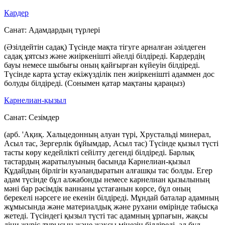
Кардер
Санат:
Адамдардың түрлері
(Әзілдейтін садақ) Түсінде мақта тігуге арналған әзілдеген
садақ ұятсыз және жиіркенішті әйелді білдіреді. Кардердің
бауы немесе шыбығы оның қайғырған күйеуін білдіреді.
Түсінде карта ұстау екіжүзділік пен жиіркенішті адаммен дос
болуды білдіреді. (Сонымен қатар мақтаны қараңыз)
Карнелиан-қызыл
Санат:
Сезімдер
(арб. 'Ақиқ. Хальцедонның алуан түрі, Хрустальді минерал,
Асыл тас, Зергерлік бұйымдар, Асыл тас) Түсінде қызыл түсті
тасты көру кедейлікті сейілту дегенді білдіреді. Барлық
тастардың жаратылуының басында Карнелиан-қызыл
Құдайдың бірлігін куәландыратын алғашқы тас болды. Егер
адам түсінде бұл алжабонды немесе карнелиан қызылының
мәні бар рәсімдік ваннаны ұстағанын көрсе, бұл оның
берекелі нәрсеге ие екенін білдіреді. Мұндай баталар адамның
жұмысында және материалдық және рухани өмірінде табысқа
жетеді. Түсіндегі қызыл түсті тас адамның ұрпағын, жақсы
діни жүріс-тұрысын және жақсы мінезін білдіреді, ал бұл