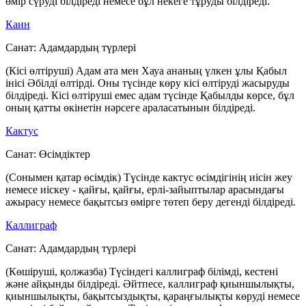
өмір сүруді білдіреді немесе бұл некеге тұруды білдіреді.
Каин
Санат:
Адамдардың түрлері
(Кісі өлтіруші) Адам ата мен Хауа ананың үлкен ұлы Қабыл
інісі Әбілді өлтірді. Оны түсінде көру кісі өлтіруді жасыруды
білдіреді. Кісі өлтіруші емес адам түсінде Қабылды көрсе, бұл
оның қатты өкінетін нәрсеге араласатынын білдіреді.
Кактус
Санат:
Өсімдіктер
(Сонымен қатар өсімдік) Түсінде кактус өсімдігінің иісін жеу
немесе иіскеу - қайғы, қайғы, ерлі-зайыптылар арасындағы
ажырасу немесе бақытсыз өмірге төтеп беру дегенді білдіреді.
Каллиграф
Санат:
Адамдардың түрлері
(Көшіруші, қолжазба) Түсіндегі каллиграф білімді, кестені
және айқынды білдіреді. Әйтпесе, каллиграф қиыншылықты,
қиыншылықты, бақытсыздықты, қараңғылықты көруді немесе