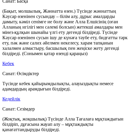
Санат:
Басқа
(Бақыт, молшылық, Жәннатта өзен.) Түсінде жәннаттың
Кәусар өзенінен сусындау – білім алу, дұрыс амалдарды
дамыту, кәміл сенімге ие болу және Алла Елшісінің (оған
Алланың игілігі мен сәлемі болсын) жетекші амалдары мен
мінез-құлқын шынайы үлгі ету дегенді білдіреді. Түсінде
Кәусар өзенінен сусын ішу де күнәға тәубе ету, бидғатты тәрк
ету, пәк және салих әйелмен некелесу, харам тапқанын
халалмен алмастыру, басшылық пен жеңіске жету дегенді
білдіреді. (Сонымен қатар өзенді қараңыз)
Кебек
Санат:
Өсімдіктер
Түсінде кебек қайырымдылықты, алауыздықты немесе
адамдардың арамдығын білдіреді.
Кедейлік
Санат:
Сезімдер
(Жоқтық, жоқшылық) Түсінде Алла Тағалаға мұқтаждығын
білдіріп, дұғасына жауап алу – мұқтаждықты
қанағаттандыруды білдіреді.