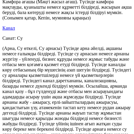
Камфора ағашы (Мәңгі жасыл ағаш). Түсінде камфора
мақтауды, қуанышты немесе құрметті білдіреді, жасырын ақша
беруді, бала көтеруді немесе жақсы істерді білдіруі мүмкін.
(Сонымен қатар, Кепін, мумияны қараңыз)
Канал
Санат:
Су
(Арна, Су өткелі, Су арнасы) Түсінде арна әйелді, ақшаны
немесе ғалымды білдіреді. Түсінде су арнасын немесе арнаны
жүргізу - үйленуді, бизнес құруды немесе жұмыс табуды және
отбасы мен қоғамға қызмет етуді білдіреді. Түсінде каналды
көру отбасының бір мүшесінің азап шегуін білдіреді. Түсіндегі
су арналары қызметшілерді немесе үй қызметкерлерін
білдіреді. Түсіндегі канал дәретхананы, канализацияны,
базарды немесе дүкенді білдіруі мүмкін. Осылайша, арманда
канал қазу - бұл гүлденуді және отбасы мен асырауындағы
адамдарды асырау үшін ақша жұмсауды білдіреді. Түсінде
арнаны жабу - ажырасу, ерлі-зайыптылардың ажырасуы,
қандастығын үзу, атамекенін тастап кету немесе рудан ажырау
дегенді білдіреді. Түсінде арнаны жауып тастау жұмыстан
шығуды немесе қарызды жоюды білдіреді немесе бизнесті
жабуды білдіреді. Түсінде үйінің ішінен ағып жатқан суды
көру береке мен берекені білдіреді. Түсінде арнаға немесе су