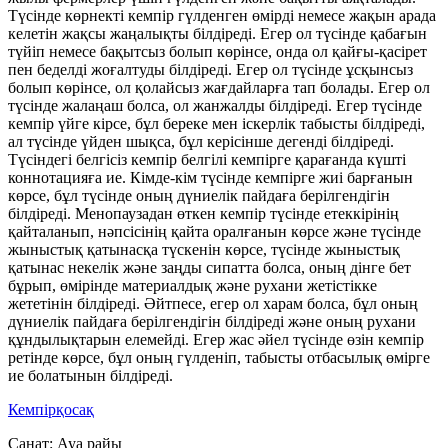
Түсінде көрнекті кемпір гүлденген өмірді немесе жақын арада
келетін жақсы жаңалықты білдіреді. Егер ол түсінде қабағын
түйіп немесе бақытсыз болып көрінсе, онда ол қайғы-қасірет
пен беделді жоғалтуды білдіреді. Егер ол түсінде ұсқынсыз
болып көрінсе, ол қолайсыз жағдайларға тап болады. Егер ол
түсінде жалаңаш болса, ол жанжалды білдіреді. Егер түсінде
кемпір үйге кірсе, бұл береке мен іскерлік табысты білдіреді,
ал түсінде үйден шықса, бұл керісінше дегенді білдіреді.
Түсіндегі белгісіз кемпір белгілі кемпірге қарағанда күшті
коннотацияға ие. Кімде-кім түсінде кемпірге жиі барғанын
көрсе, бұл түсінде оның дүниелік пайдаға берілгендігін
білдіреді. Менопаузадан өткен кемпір түсінде етеккірінің
қайталанып, нәпсісінің қайта оралғанын көрсе және түсінде
жыныстық қатынасқа түскенін көрсе, түсінде жыныстық
қатынас некелік және заңды сипатта болса, оның дінге бет
бұрып, өмірінде материалдық және рухани жетістікке
жететінін білдіреді. Әйтпесе, егер ол харам болса, бұл оның
дүниелік пайдаға берілгендігін білдіреді және оның рухани
құндылықтарын елемейді. Егер жас әйел түсінде өзін кемпір
ретінде көрсе, бұл оның гүлденіп, табысты отбасылық өмірге
ие болатынын білдіреді.
Кемпірқосақ
Санат:
Ауа райы