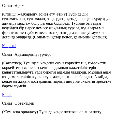
Санат:
Әрекет
(Өтініш, жалбарыну, өсиет ету, өтіну) Түсінде дін
ғұламасынан, ғұламадан, заңгерден, қазыдан кеңес сұрау дау-
дамайда мұқтаж болу дегенді білдіреді. Түсінде бай адам
кедейден бір нәрсе немесе жақсылық сұраса, күнәлары мен
фанатизміне тәубе етпесе, тозақ отында азап шегуі мүмкін
дегенді білдіреді. (Сонымен қатар кеңес, қайыршы қараңыз)
Кеңесші
Санат:
Адамдардың түрлері
(Саясаткер) Түсіндегі кеңесші сөзін көркейтетін, іс-әрекетін
көркейтетін және кез келген адамның қажеттіліктерін
қанағаттандыруға уәде беретін адамды білдіреді. Мұндай адам
өз қызметтерінің құнын сұрамаса, шыншыл болады. Алайда,
кейде ол жақын достарының зардап шегуіне әкелетін әрекетке
баруы мүмкін.
Кеңсе
Санат:
Объектілер
(Жұмысқа орналасу) Түсінде кеңсе жетекші орынға жету