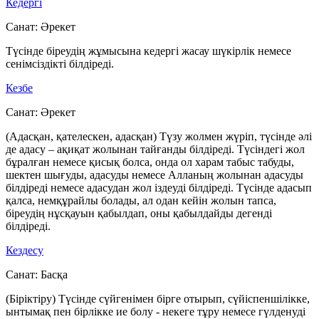
Кедергі
Санат:
Әрекет
Түсінде біреудің жұмысына кедергі жасау шүкірлік немесе
сенімсіздікті білдіреді.
Кезбе
Санат:
Әрекет
(Адасқан, қателескен, адасқан) Түзу жолмен жүріп, түсінде әлі
де адасу – ақиқат жолынан тайғанды білдіреді. Түсіндегі жол
бұралған немесе қисық болса, онда ол харам табыс табуды,
шектен шығуды, адасуды немесе Алланың жолынан адасуды
білдіреді немесе адасудан жол іздеуді білдіреді. Түсінде адасып
қалса, немқұрайлы болады, ал одан кейін жолын тапса,
біреудің нұсқауын қабылдап, оны қабылдайды дегенді
білдіреді.
Кездесу
Санат:
Басқа
(Біріктіру) Түсінде сүйгенімен бірге отырып, сүйіспеншілікке,
ынтымақ пен бірлікке ие болу - некеге тұру немесе гүлденуді