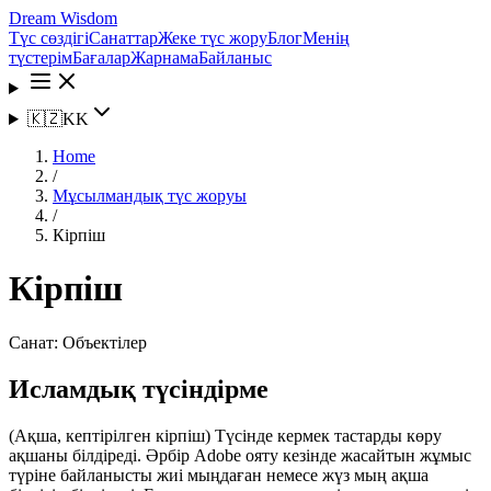
Dream Wisdom
Түс сөздігі
Санаттар
Жеке түс жору
Блог
Менің
түстерім
Бағалар
Жарнама
Байланыс
🇰🇿
KK
Home
/
Мұсылмандық түс жоруы
/
Кірпіш
Кірпіш
Санат:
Объектілер
Исламдық түсіндірме
(Ақша, кептірілген кірпіш) Түсінде кермек тастарды көру
ақшаны білдіреді. Әрбір Adobe ояту кезінде жасайтын жұмыс
түріне байланысты жиі мыңдаған немесе жүз мың ақша