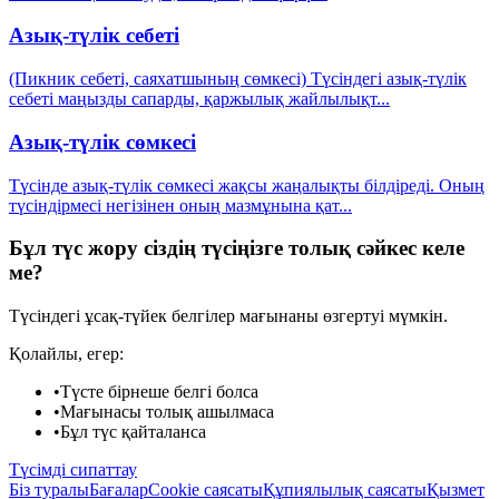
Азық-түлік себеті
(Пикник себеті, саяхатшының сөмкесі) Түсіндегі азық-түлік
себеті маңызды сапарды, қаржылық жайлылықт
...
Азық-түлік сөмкесі
Түсінде азық-түлік сөмкесі жақсы жаңалықты білдіреді. Оның
түсіндірмесі негізінен оның мазмұнына қат
...
Бұл түс жору сіздің түсіңізге толық сәйкес келе
ме?
Түсіндегі ұсақ-түйек белгілер мағынаны өзгертуі мүмкін.
Қолайлы, егер:
•
Түсте бірнеше белгі болса
•
Мағынасы толық ашылмаса
•
Бұл түс қайталанса
Түсімді сипаттау
Біз туралы
Бағалар
Cookie саясаты
Құпиялылық саясаты
Қызмет