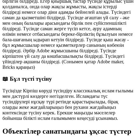
бірлігін білдіреді. Егер қиыршық тастар түсінде құрылыс үшін
қолданылса, онда олар жақсы жұмысты, жақсы істерді
білдіреді немесе олар діни адамды бейнелей алады. Түсіндегі
саман да қызметшіні білдіреді. Түсінде ағаштан үй салу - әке
мен оның балалары арасындағы бірлік пен сүйіспеншілікті
білдіреді. Түсінде саман жерге түсіп кетсе, ауру адамның
өлімін немесе отбасындағы береке-бірліктің бұзылуын немесе
бала-шағаның ыдырап кетуін білдіреді. Түсінде қыш жасау -
бұл жұмысшылар немесе қызметкерлер санының көбеюін
білдіреді. Әрбір Adobe жұмысшыны білдіреді. Түсінде
кірпіштен үй салу да көшбасшылықты білдіреді. Түсіндегі
үйінділер ақшаны білдіреді. (Сонымен қатар Adobe maker,
Bricks қараңыз)
📖 Бұл түсті түсіну
Түсіңізде Кірпіш көруді түсіндіру классикалық ислам ғылымы
мен дәстүрлі көздерге негізделген. Исламдағы түс
түсіндірулері нұсқау түрі ретінде қарастырылады, бірақ
оларды жеке жағдайларыңыз бен рухани жағдайыңыз
контексінде түсіну керек. Ерекше маңызды мәселелер
бойынша білікті ислам ғалымымен кеңесуді ұсынамыз.
Объектілер санатындағы ұқсас түстер