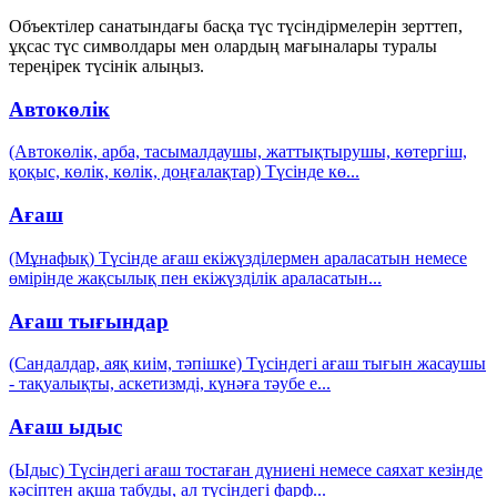
Объектілер санатындағы басқа түс түсіндірмелерін зерттеп,
ұқсас түс символдары мен олардың мағыналары туралы
тереңірек түсінік алыңыз.
Автокөлік
(Автокөлік, арба, тасымалдаушы, жаттықтырушы, көтергіш,
қоқыс, көлік, көлік, доңғалақтар) Түсінде кө
...
Ағаш
(Мұнафық) Түсінде ағаш екіжүзділермен араласатын немесе
өмірінде жақсылық пен екіжүзділік араласатын
...
Ағаш тығындар
(Сандалдар, аяқ киім, тәпішке) Түсіндегі ағаш тығын жасаушы
- тақуалықты, аскетизмді, күнәға тәубе е
...
Ағаш ыдыс
(Ыдыс) Түсіндегі ағаш тостаған дүниені немесе саяхат кезінде
кәсіптен ақша табуды, ал түсіндегі фарф
...