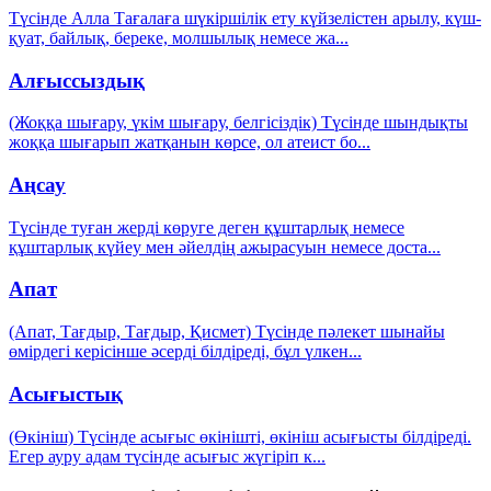
Түсінде Алла Тағалаға шүкіршілік ету күйзелістен арылу, күш-
қуат, байлық, береке, молшылық немесе жа
...
Алғыссыздық
(Жоққа шығару, үкім шығару, белгісіздік) Түсінде шындықты
жоққа шығарып жатқанын көрсе, ол атеист бо
...
Аңсау
Түсінде туған жерді көруге деген құштарлық немесе
құштарлық күйеу мен әйелдің ажырасуын немесе доста
...
Апат
(Апат, Тағдыр, Тағдыр, Қисмет) Түсінде пәлекет шынайы
өмірдегі керісінше әсерді білдіреді, бұл үлкен
...
Асығыстық
(Өкініш) Түсінде асығыс өкінішті, өкініш асығысты білдіреді.
Егер ауру адам түсінде асығыс жүгіріп к
...