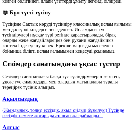
келген бөлігіндегі илаһи үгіттерді ұмыту дегенді білдіреді.
📖 Бұл түсті түсіну
Түсіңізде Сақтық көруді түсіндіру классикалық ислам ғылымы
мен дәстүрлі көздерге негізделген. Исламдағы түс
түсіндірулері нұсқау түрі ретінде қарастырылады, бірақ
оларды жеке жағдайларыңыз бен рухани жағдайыңыз
контексінде түсіну керек. Ерекше маңызды мәселелер
бойынша білікті ислам ғалымымен кеңесуді ұсынамыз.
Сезімдер санатындағы ұқсас түстер
Сезімдер санатындағы басқа түс түсіндірмелерін зерттеп,
ұқсас түс символдары мен олардың мағыналары туралы
тереңірек түсінік алыңыз.
Ақылсыздық
(Жындылық, толқу, ессіздік, ақыл-ойдың бұзылуы) Түсінде
ессіздік немесе жоғарыда аталған жағдайларды
...
Алғыс