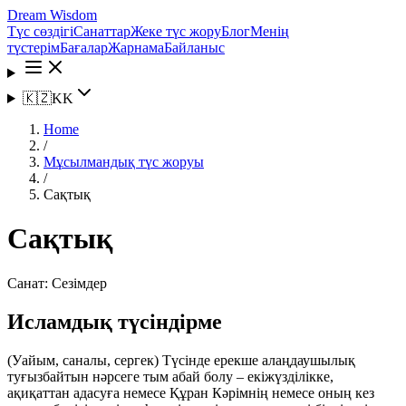
Dream Wisdom
Түс сөздігі
Санаттар
Жеке түс жору
Блог
Менің
түстерім
Бағалар
Жарнама
Байланыс
🇰🇿
KK
Home
/
Мұсылмандық түс жоруы
/
Сақтық
Сақтық
Санат:
Сезімдер
Исламдық түсіндірме
(Уайым, саналы, сергек) Түсінде ерекше алаңдаушылық
туғызбайтын нәрсеге тым абай болу – екіжүзділікке,
ақиқаттан адасуға немесе Құран Кәрімнің немесе оның кез