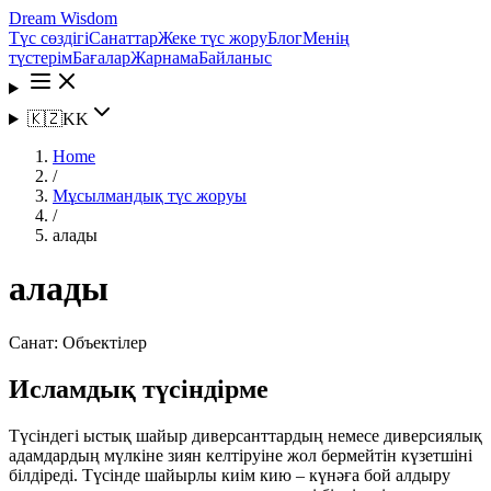
Dream Wisdom
Түс сөздігі
Санаттар
Жеке түс жору
Блог
Менің
түстерім
Бағалар
Жарнама
Байланыс
🇰🇿
KK
Home
/
Мұсылмандық түс жоруы
/
алады
алады
Санат:
Объектілер
Исламдық түсіндірме
Түсіндегі ыстық шайыр диверсанттардың немесе диверсиялық
адамдардың мүлкіне зиян келтіруіне жол бермейтін күзетшіні
білдіреді. Түсінде шайырлы киім кию – күнәға бой алдыру