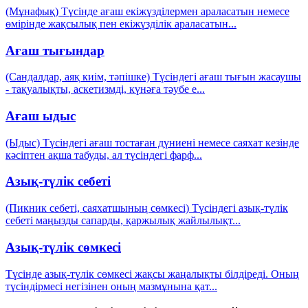
(Мұнафық) Түсінде ағаш екіжүзділермен араласатын немесе
өмірінде жақсылық пен екіжүзділік араласатын
...
Ағаш тығындар
(Сандалдар, аяқ киім, тәпішке) Түсіндегі ағаш тығын жасаушы
- тақуалықты, аскетизмді, күнәға тәубе е
...
Ағаш ыдыс
(Ыдыс) Түсіндегі ағаш тостаған дүниені немесе саяхат кезінде
кәсіптен ақша табуды, ал түсіндегі фарф
...
Азық-түлік себеті
(Пикник себеті, саяхатшының сөмкесі) Түсіндегі азық-түлік
себеті маңызды сапарды, қаржылық жайлылықт
...
Азық-түлік сөмкесі
Түсінде азық-түлік сөмкесі жақсы жаңалықты білдіреді. Оның
түсіндірмесі негізінен оның мазмұнына қат
...