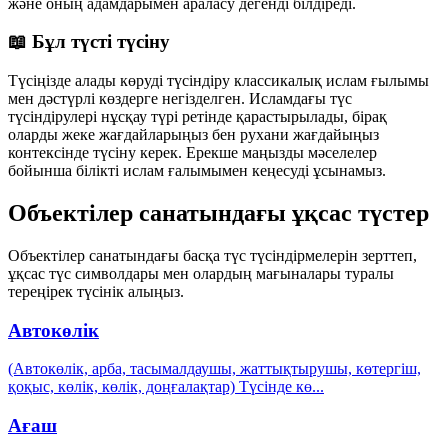
және оның адамдарымен араласу дегенді білдіреді.
📖 Бұл түсті түсіну
Түсіңізде алады көруді түсіндіру классикалық ислам ғылымы
мен дәстүрлі көздерге негізделген. Исламдағы түс
түсіндірулері нұсқау түрі ретінде қарастырылады, бірақ
оларды жеке жағдайларыңыз бен рухани жағдайыңыз
контексінде түсіну керек. Ерекше маңызды мәселелер
бойынша білікті ислам ғалымымен кеңесуді ұсынамыз.
Объектілер санатындағы ұқсас түстер
Объектілер санатындағы басқа түс түсіндірмелерін зерттеп,
ұқсас түс символдары мен олардың мағыналары туралы
тереңірек түсінік алыңыз.
Автокөлік
(Автокөлік, арба, тасымалдаушы, жаттықтырушы, көтергіш,
қоқыс, көлік, көлік, доңғалақтар) Түсінде кө
...
Ағаш