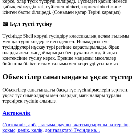
көрсе, олар түсік түсіруді білдіреді. Түсіндегі қабық немесе
қабық екіжүзділікті, сүйіспеншілікті, көрнектілікті және
ісінген басты білдіреді. (Сонымен қатар Теріні қараңыз)
📖 Бұл түсті түсіну
Түсіңізде Shell көруді түсіндіру классикалық ислам ғылымы
мен дәстүрлі көздерге негізделген. Исламдағы түс
түсіндірулері нұсқау түрі ретінде қарастырылады, бірақ
оларды жеке жағдайларыңыз бен рухани жағдайыңыз
контексінде түсіну керек. Ерекше маңызды мәселелер
бойынша білікті ислам ғалымымен кеңесуді ұсынамыз.
Объектілер санатындағы ұқсас түстер
Объектілер санатындағы басқа түс түсіндірмелерін зерттеп,
ұқсас түс символдары мен олардың мағыналары туралы
тереңірек түсінік алыңыз.
Автокөлік
(Автокөлік, арба, тасымалдаушы, жаттықтырушы, көтергіш,
қоқыс, көлік, көлік, доңғалақтар) Түсінде кө
...