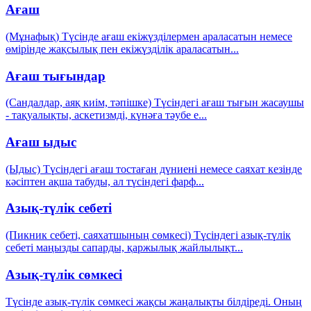
Ағаш
(Мұнафық) Түсінде ағаш екіжүзділермен араласатын немесе
өмірінде жақсылық пен екіжүзділік араласатын
...
Ағаш тығындар
(Сандалдар, аяқ киім, тәпішке) Түсіндегі ағаш тығын жасаушы
- тақуалықты, аскетизмді, күнәға тәубе е
...
Ағаш ыдыс
(Ыдыс) Түсіндегі ағаш тостаған дүниені немесе саяхат кезінде
кәсіптен ақша табуды, ал түсіндегі фарф
...
Азық-түлік себеті
(Пикник себеті, саяхатшының сөмкесі) Түсіндегі азық-түлік
себеті маңызды сапарды, қаржылық жайлылықт
...
Азық-түлік сөмкесі
Түсінде азық-түлік сөмкесі жақсы жаңалықты білдіреді. Оның