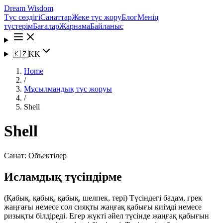
Dream Wisdom
Түс сөздігі
Санаттар
Жеке түс жору
Блог
Менің
түстерім
Бағалар
Жарнама
Байланыс
🇰🇿
KK
Home
/
Мұсылмандық түс жоруы
/
Shell
Shell
Санат:
Объектілер
Исламдық түсіндірме
(Қабық, қабық, қабық, шелпек, тері) Түсіндегі бадам, грек
жаңғағы немесе сол сияқты жаңғақ қабығы киімді немесе
ризықты білдіреді. Егер жүкті әйел түсінде жаңғақ қабығын