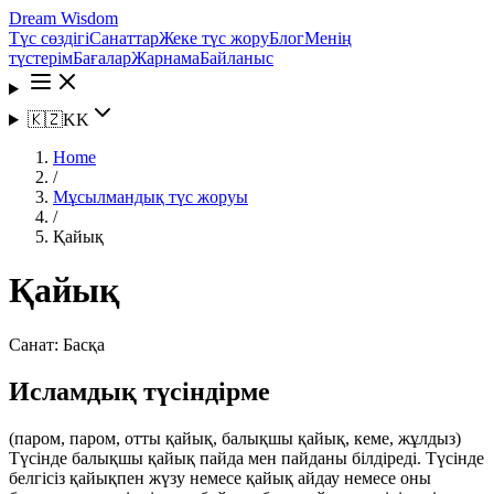
Dream Wisdom
Түс сөздігі
Санаттар
Жеке түс жору
Блог
Менің
түстерім
Бағалар
Жарнама
Байланыс
🇰🇿
KK
Home
/
Мұсылмандық түс жоруы
/
Қайық
Қайық
Санат:
Басқа
Исламдық түсіндірме
(паром, паром, отты қайық, балықшы қайық, кеме, жұлдыз)
Түсінде балықшы қайық пайда мен пайданы білдіреді. Түсінде
белгісіз қайықпен жүзу немесе қайық айдау немесе оны