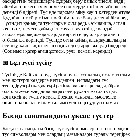
басқаратын теңізшілерге бұйрық беру қайық тиесілі елдің
әйелімен некеге тұру немесе сол жерде кәсіппен айналысу
дегенді білдіреді. Түсінде паромға міну қауіп-қатерден өтуде
Құдайдың мейірімі мен мейіріміне ие болу дегенді білдіреді.
Түсіндегі қайық та туыстарын білдіреді. Осылайша, аспан
кесіп өту немесе қайықпен саяхаттау кезінде қандай
атмосфералық жағдайларды көрсетсе де, олар адамның
отбасында көрінеді. Түсінде отты қайық алаңдаушылықты
сейілту, қайғы-қасірет пен қиындықтарды жеңуді білдіреді.
(Сонымен қатар ағаш ұстасы, руль, кемені қараңыз)
📖 Бұл түсті түсіну
Түсіңізде Қайық көруді түсіндіру классикалық ислам ғылымы
мен дәстүрлі көздерге негізделген. Исламдағы түс
түсіндірулері нұсқау түрі ретінде қарастырылады, бірақ
оларды жеке жағдайларыңыз бен рухани жағдайыңыз
контексінде түсіну керек. Ерекше маңызды мәселелер
бойынша білікті ислам ғалымымен кеңесуді ұсынамыз.
Басқа санатындағы ұқсас түстер
Басқа санатындағы басқа түс түсіндірмелерін зерттеп, ұқсас
түс символдары мен олардың мағыналары туралы тереңірек