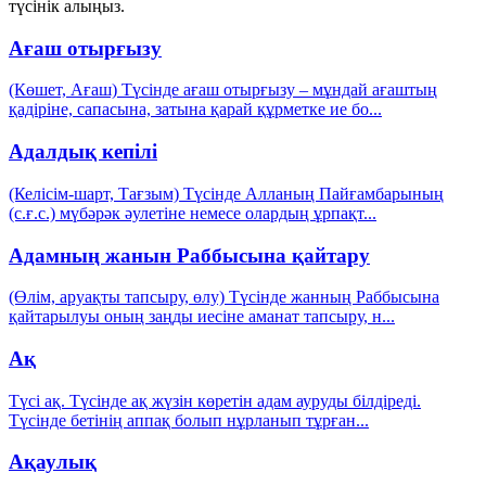
түсінік алыңыз.
Ағаш отырғызу
(Көшет, Ағаш) Түсінде ағаш отырғызу – мұндай ағаштың
қадіріне, сапасына, затына қарай құрметке ие бо
...
Адалдық кепілі
(Келісім-шарт, Тағзым) Түсінде Алланың Пайғамбарының
(с.ғ.с.) мүбәрәк әулетіне немесе олардың ұрпақт
...
Адамның жанын Раббысына қайтару
(Өлім, аруақты тапсыру, өлу) Түсінде жанның Раббысына
қайтарылуы оның заңды иесіне аманат тапсыру, н
...
Ақ
Түсі ақ. Түсінде ақ жүзін көретін адам ауруды білдіреді.
Түсінде бетінің аппақ болып нұрланып тұрған
...
Ақаулық