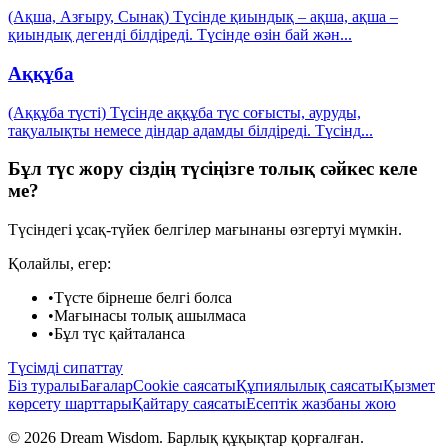
(Ақша, Азғыру, Сынақ) Түсінде қиындық – ақша, ақша –
қиындық дегенді білдіреді. Түсінде өзін бай жән
...
Аққұба
(Аққұба түсті) Түсінде аққұба түс соғысты, ауруды,
тақуалықты немесе діндар адамды білдіреді. Түсінд
...
Бұл түс жору сіздің түсіңізге толық сәйкес келе
ме?
Түсіндегі ұсақ-түйек белгілер мағынаны өзгертуі мүмкін.
Қолайлы, егер:
•
Түсте бірнеше белгі болса
•
Мағынасы толық ашылмаса
•
Бұл түс қайталанса
Түсімді сипаттау
Біз туралы
Бағалар
Cookie саясаты
Құпиялылық саясаты
Қызмет
көрсету шарттары
Қайтару саясаты
Есептік жазбаны жою
© 2026 Dream Wisdom. Барлық құқықтар қорғалған.