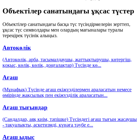
Объектілер санатындағы ұқсас түстер
Объектілер санатындағы басқа түс түсіндірмелерін зерттеп,
ұқсас түс символдары мен олардың мағыналары туралы
тереңірек түсінік алыңыз.
Автокөлік
(Автокөлік, арба, тасымалдаушы, жаттықтырушы, көтергіш,
қоқыс, көлік, көлік, доңғалақтар) Түсінде кө
...
Ағаш
(Мұнафық) Түсінде ағаш екіжүзділермен араласатын немесе
өмірінде жақсылық пен екіжүзділік араласатын
...
Ағаш тығындар
(Сандалдар, аяқ киім, тәпішке) Түсіндегі ағаш тығын жасаушы
- тақуалықты, аскетизмді, күнәға тәубе е
...
Ағаш ыдыс