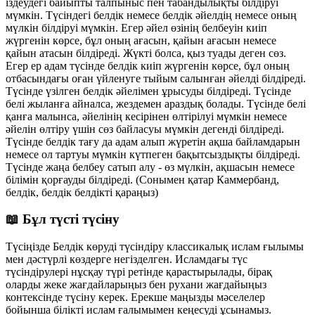
іздеудегі байыпты талпыныс пен табандылықты білдіруі
мүмкін. Түсіндегі белдік немесе белдік әйелдің немесе оның
мүлкін білдіруі мүмкін. Егер әйел өзінің белбеуін киіп
жүргенін көрсе, бұл оның ағасын, қайын ағасын немесе
қайын атасын білдіреді. Жүкті болса, қыз туады деген сөз.
Егер ер адам түсінде белдік киіп жүргенін көрсе, бұл оның
отбасындағы оған үйленуге тыйым салынған әйелді білдіреді.
Түсінде үзілген белдік әйелімен ұрысуды білдіреді. Түсінде
белі жыланға айналса, жездемен араздық болады. Түсінде белі
қанға малынса, әйелінің кесірінен өлтірілуі мүмкін немесе
әйелін өлтіру үшін сөз байласуы мүмкін дегенді білдіреді.
Түсінде белдік тағу да адам алып жүретін ақша байламдарын
немесе ол тартуы мүмкін күтпеген бақытсыздықты білдіреді.
Түсінде жаңа белбеу сатып алу - өз мүлкін, ақшасын немесе
білімін қорғауды білдіреді. (Сонымен қатар Каммербанд,
белдік, белдік белдікті қараңыз)
📖 Бұл түсті түсіну
Түсіңізде Белдік көруді түсіндіру классикалық ислам ғылымы
мен дәстүрлі көздерге негізделген. Исламдағы түс
түсіндірулері нұсқау түрі ретінде қарастырылады, бірақ
оларды жеке жағдайларыңыз бен рухани жағдайыңыз
контексінде түсіну керек. Ерекше маңызды мәселелер
бойынша білікті ислам ғалымымен кеңесуді ұсынамыз.