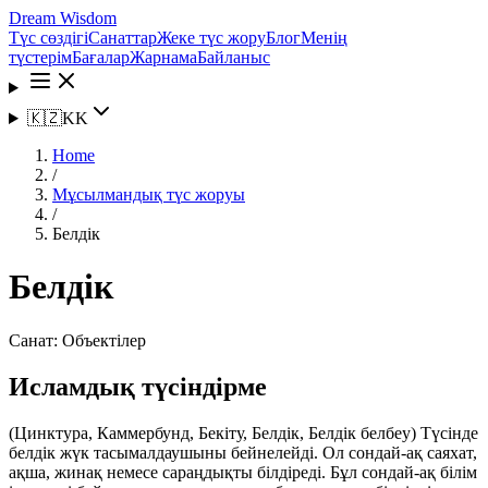
Dream Wisdom
Түс сөздігі
Санаттар
Жеке түс жору
Блог
Менің
түстерім
Бағалар
Жарнама
Байланыс
🇰🇿
KK
Home
/
Мұсылмандық түс жоруы
/
Белдік
Белдік
Санат:
Объектілер
Исламдық түсіндірме
(Цинктура, Каммербунд, Бекіту, Белдік, Белдік белбеу) Түсінде
белдік жүк тасымалдаушыны бейнелейді. Ол сондай-ақ саяхат,
ақша, жинақ немесе сараңдықты білдіреді. Бұл сондай-ақ білім