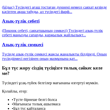
(Ыдыс) Түсіндегі ағаш тостаған дүниені немесе саяхат кезінде
кәсіптен ақша табуды, ал түсіндегі фарф
...
Азық-түлік себеті
(Пикник себеті, саяхатшының сөмкесі) Түсіндегі азық-түлік
себеті маңызды сапарды, қаржылық жайлылықт
...
Азық-түлік сөмкесі
Түсінде азық-түлік сөмкесі жақсы жаңалықты білдіреді. Оның
түсіндірмесі негізінен оның мазмұнына қат
...
Бұл түс жору сіздің түсіңізге толық сәйкес келе
ме?
Түсіндегі ұсақ-түйек белгілер мағынаны өзгертуі мүмкін.
Қолайлы, егер:
•
Түсте бірнеше белгі болса
•
Мағынасы толық ашылмаса
•
Бұл түс қайталанса