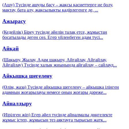
(Ашу) Түсінде ашуды басу – жақсы қасиеттерге ие болу,
мақтау, бата алу, жақсылықты қадірлегенге де,
...
Ажырасу
(Кедейлік) Біреу түсінде әйелін талақ етсе, жұмыстан
босатылады деген сөз. Егер үйленбеген адам түсі
...
Айқай
(Шақыру, Жылау, Адам шақыру, Айғайлау, Айғайлау,
Айғайлау) Түсінде халық жиынында айғайлау – сайлауд
...
Айқышқа шегелену
(Өлім, жаза) Түсінде айқышқа шегелену – айқышқа ілінген
адамның жоғарылауы немесе оның жоғары дәреже
...
Айналдыру
(Иірілген жіп) Егер әйел түсінде айналмалы дөңгелекте
жұмыс істеп, жұмысын тез аяқтауға тырысып жатқ
...