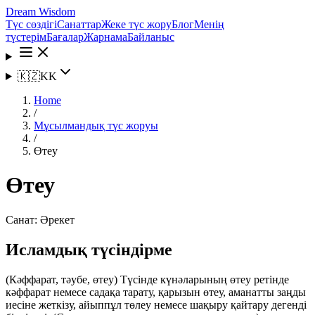
Dream Wisdom
Түс сөздігі
Санаттар
Жеке түс жору
Блог
Менің
түстерім
Бағалар
Жарнама
Байланыс
🇰🇿
KK
Home
/
Мұсылмандық түс жоруы
/
Өтеу
Өтеу
Санат:
Әрекет
Исламдық түсіндірме
(Кәффарат, тәубе, өтеу) Түсінде күнәларының өтеу ретінде
кәффарат немесе садақа тарату, қарызын өтеу, аманатты заңды
иесіне жеткізу, айыппұл төлеу немесе шақыру қайтару дегенді