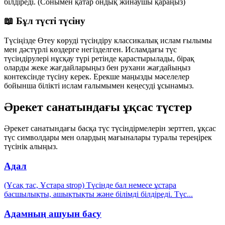
білдіреді. (Сонымен қатар ондық жинаушы қараңыз)
📖 Бұл түсті түсіну
Түсіңізде Өтеу көруді түсіндіру классикалық ислам ғылымы
мен дәстүрлі көздерге негізделген. Исламдағы түс
түсіндірулері нұсқау түрі ретінде қарастырылады, бірақ
оларды жеке жағдайларыңыз бен рухани жағдайыңыз
контексінде түсіну керек. Ерекше маңызды мәселелер
бойынша білікті ислам ғалымымен кеңесуді ұсынамыз.
Әрекет санатындағы ұқсас түстер
Әрекет санатындағы басқа түс түсіндірмелерін зерттеп, ұқсас
түс символдары мен олардың мағыналары туралы тереңірек
түсінік алыңыз.
Адал
(Ұсақ тас, Ұстара strop) Түсінде бал немесе ұстара
басшылықты, ашықтықты және білімді білдіреді. Түс
...
Адамның ашуын басу