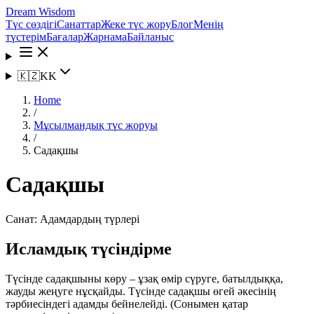
Dream Wisdom
Түс сөздігі
Санаттар
Жеке түс жору
Блог
Менің
түстерім
Бағалар
Жарнама
Байланыс
🇰🇿
KK
Home
/
Мұсылмандық түс жоруы
/
Садақшы
Садақшы
Санат:
Адамдардың түрлері
Исламдық түсіндірме
Түсінде садақшыны көру – ұзақ өмір сүруге, батылдыққа,
жауды жеңуге нұсқайды. Түсінде садақшы өгей әкесінің
тәрбиесіндегі адамды бейнелейді. (Сонымен қатар