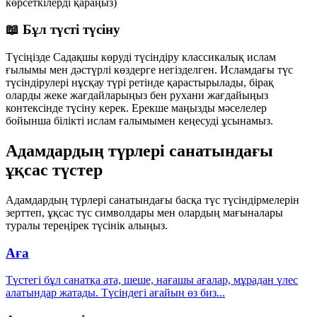
көрсеткілерді қараңыз)
📖 Бұл түсті түсіну
Түсіңізде Садақшы көруді түсіндіру классикалық ислам
ғылымы мен дәстүрлі көздерге негізделген. Исламдағы түс
түсіндірулері нұсқау түрі ретінде қарастырылады, бірақ
оларды жеке жағдайларыңыз бен рухани жағдайыңыз
контексінде түсіну керек. Ерекше маңызды мәселелер
бойынша білікті ислам ғалымымен кеңесуді ұсынамыз.
Адамдардың түрлері санатындағы
ұқсас түстер
Адамдардың түрлері санатындағы басқа түс түсіндірмелерін
зерттеп, ұқсас түс символдары мен олардың мағыналары
туралы тереңірек түсінік алыңыз.
Аға
Түстегі бұл санатқа ата, шеше, нағашы ағалар, мұрадан үлес
алатындар жатады. Түсіндегі ағайын өз биз
...