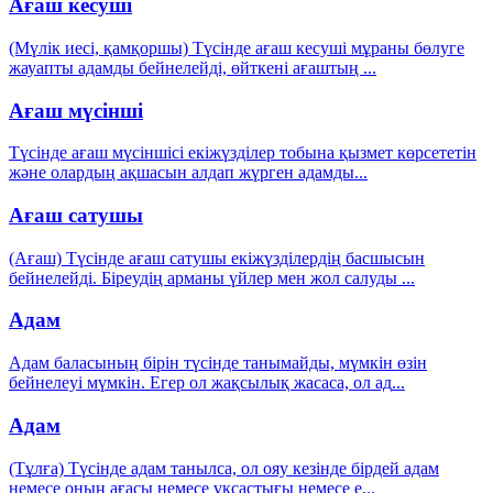
Ағаш кесуші
(Мүлік иесі, қамқоршы) Түсінде ағаш кесуші мұраны бөлуге
жауапты адамды бейнелейді, өйткені ағаштың
...
Ағаш мүсінші
Түсінде ағаш мүсіншісі екіжүзділер тобына қызмет көрсететін
және олардың ақшасын алдап жүрген адамды
...
Ағаш сатушы
(Ағаш) Түсінде ағаш сатушы екіжүзділердің басшысын
бейнелейді. Біреудің арманы үйлер мен жол салуды
...
Адам
Адам баласының бірін түсінде танымайды, мүмкін өзін
бейнелеуі мүмкін. Егер ол жақсылық жасаса, ол ад
...
Адам
(Тұлға) Түсінде адам танылса, ол ояу кезінде бірдей адам
немесе оның ағасы немесе ұқсастығы немесе е
...