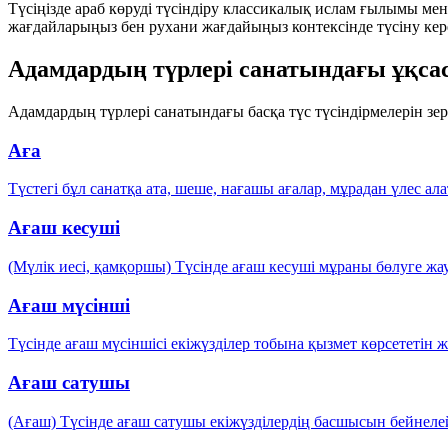
Түсіңізде араб көруді түсіндіру классикалық ислам ғылымы мен 
жағдайларыңыз бен рухани жағдайыңыз контексінде түсіну кер
Адамдардың түрлері санатындағы ұқсас
Адамдардың түрлері санатындағы басқа түс түсіндірмелерін зе
Аға
Түстегі бұл санатқа ата, шеше, нағашы ағалар, мұрадан үлес ал
Ағаш кесуші
(Мүлік иесі, қамқоршы) Түсінде ағаш кесуші мұраны бөлуге ж
Ағаш мүсінші
Түсінде ағаш мүсіншісі екіжүзділер тобына қызмет көрсететін
Ағаш сатушы
(Ағаш) Түсінде ағаш сатушы екіжүзділердің басшысын бейнеле