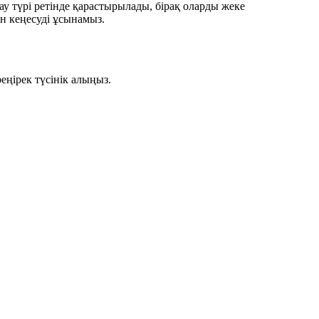
қау түрі ретінде қарастырылады, бірақ оларды жеке
н кеңесуді ұсынамыз.
еңірек түсінік алыңыз.