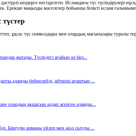
дәстүрлі көздерге негізделген. Исламдағы түс түсіндірулері нұс
ек. Ерекше маңызды мәселелер бойынша білікті ислам ғалымыме
 түстер
рттеп, ұқсас түс символдары мен олардың мағыналары туралы тер
атындар жатады. Түсіндегі ағайын өз биз
...
ауапты адамды бейнелейді, өйткені ағаштың
...
 және олардың ақшасын алдап жүрген адамды
...
йді. Біреудің арманы үйлер мен жол салуды
...