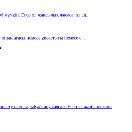
і мүмкін. Егер ол жақсылық жасаса, ол ад
...
се оның ағасы немесе ұқсастығы немесе е
...
?
өрсету шарттары
Қайтару саясаты
Есептік жазбаны жою