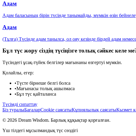
Адам
Адам баласының бірін түсінде танымайды, мүмкін өзін бейнелеу
Адам
(Тұлға) Түсінде адам танылса, ол ояу кезінде бірдей адам неме
Бұл түс жору сіздің түсіңізге толық сәйкес келе ме
Түсіндегі ұсақ-түйек белгілер мағынаны өзгертуі мүмкін.
Қолайлы, егер:
•
Түсте бірнеше белгі болса
•
Мағынасы толық ашылмаса
•
Бұл түс қайталанса
Түсімді сипаттау
Біз туралы
Бағалар
Cookie саясаты
Құпиялылық саясаты
Қызмет к
© 2026 Dream Wisdom. Барлық құқықтар қорғалған.
Үш тілдегі мұсылмандық түс сөздігі