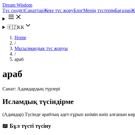
Dream Wisdom
Түс сөздігі
Санаттар
Жеке түс жору
Блог
Менің түстерім
Бағалар
Ж
🇰🇿
KK
Home
/
Мұсылмандық түс жоруы
/
араб
араб
Санат:
Адамдардың түрлері
Исламдық түсіндірме
(Адамдар) Түсінде арабтың әдет-ғұрып киімін киіп алғанын к
📖 Бұл түсті түсіну