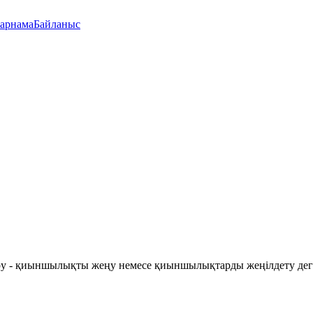
арнама
Байланыс
өру - қиыншылықты жеңу немесе қиыншылықтарды жеңілдету деген