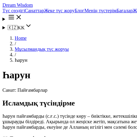
Dream Wisdom
Түс сөздігі
Санаттар
Жеке түс жору
Блог
Менің түстерім
Бағалар
Ж
🇰🇿
KK
Home
/
Мұсылмандық түс жоруы
/
Һарун
Һарун
Санат:
Пайғамбарлар
Исламдық түсіндірме
Һарун пайғамбарды (с.ғ.с.) түсінде көру – биіктікке, жетекш
ұшырауды білдіреді. Ақырында ол жеңіске жетіп, мақсатына же
Һарун пайғамбарды, екеуіне де Алланың игілігі мен сәлемі болс