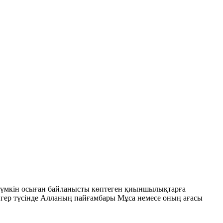
не мүмкін осыған байланысты көптеген қиыншылықтарға
ынгер түсінде Алланың пайғамбары Мұса немесе оның ағасы