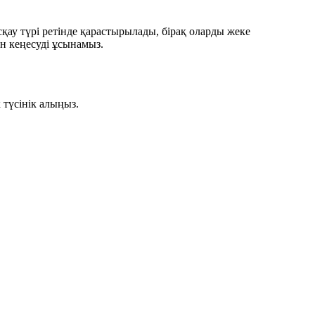
сқау түрі ретінде қарастырылады, бірақ оларды жеке
н кеңесуді ұсынамыз.
 түсінік алыңыз.