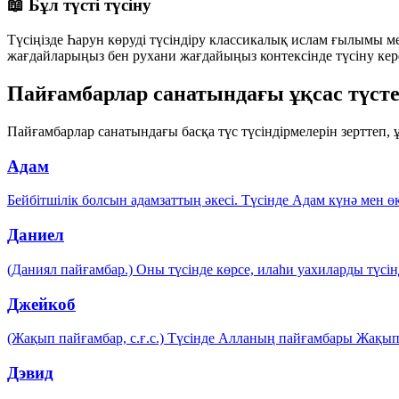
📖 Бұл түсті түсіну
Түсіңізде Һарун көруді түсіндіру классикалық ислам ғылымы мен
жағдайларыңыз бен рухани жағдайыңыз контексінде түсіну кер
Пайғамбарлар санатындағы ұқсас түст
Пайғамбарлар санатындағы басқа түс түсіндірмелерін зерттеп,
Адам
Бейбітшілік болсын адамзаттың әкесі. Түсінде Адам күнә мен ө
Даниел
(Даниял пайғамбар.) Оны түсінде көрсе, илаһи уахиларды түсін
Джейкоб
(Жақып пайғамбар, с.ғ.с.) Түсінде Алланың пайғамбары Жақып
Дэвид