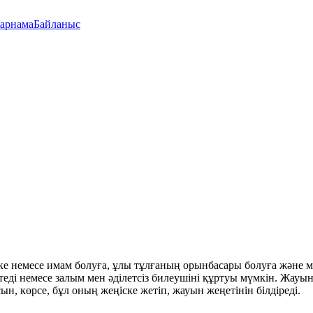
арнама
Байланыс
ілікке немесе имам болуға, ұлы тұлғаның орынбасары болуға жә
теді немесе залым мен әділетсіз билеушіні құртуы мүмкін. Жау
ын, көрсе, бұл оның жеңіске жетіп, жауын жеңетінін білдіреді.