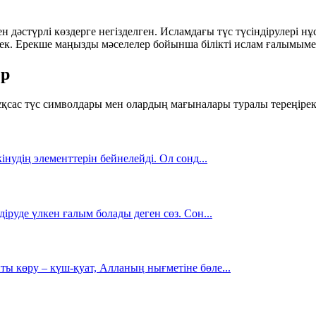
 дәстүрлі көздерге негізделген. Исламдағы түс түсіндірулері нұ
ек. Ерекше маңызды мәселелер бойынша білікті ислам ғалымыме
ер
 ұқсас түс символдары мен олардың мағыналары туралы тереңірек
кінудің элементтерін бейнелейді. Ол сонд
...
діруде үлкен ғалым болады деген сөз. Сон
...
ты көру – күш-қуат, Алланың нығметіне бөле
...