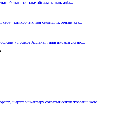
күнәға батып, зәһидке айналатынын, әділ
...
 көру - қамқорлық пен сенімділік орнын ала
...
і болсын.) Түсінде Алланың пайғамбары Жүніс
...
?
өрсету шарттары
Қайтару саясаты
Есептік жазбаны жою