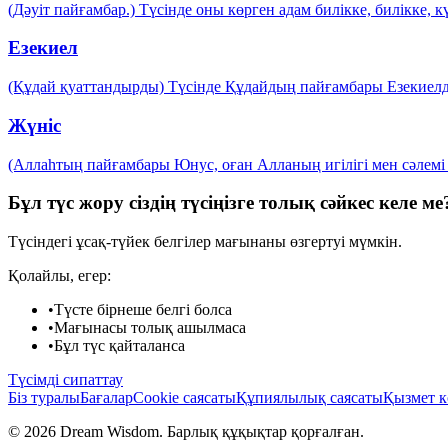
(Дәуіт пайғамбар.) Түсінде оны көрген адам билікке, билікке, 
Езекиел
(Құдай қуаттандырды) Түсінде Құдайдың пайғамбары Езекиелді
Жүніс
(Аллаһтың пайғамбары Юнус, оған Алланың игілігі мен сәлем
Бұл түс жору сіздің түсіңізге толық сәйкес келе ме
Түсіндегі ұсақ-түйек белгілер мағынаны өзгертуі мүмкін.
Қолайлы, егер:
•
Түсте бірнеше белгі болса
•
Мағынасы толық ашылмаса
•
Бұл түс қайталанса
Түсімді сипаттау
Біз туралы
Бағалар
Cookie саясаты
Құпиялылық саясаты
Қызмет к
© 2026 Dream Wisdom. Барлық құқықтар қорғалған.